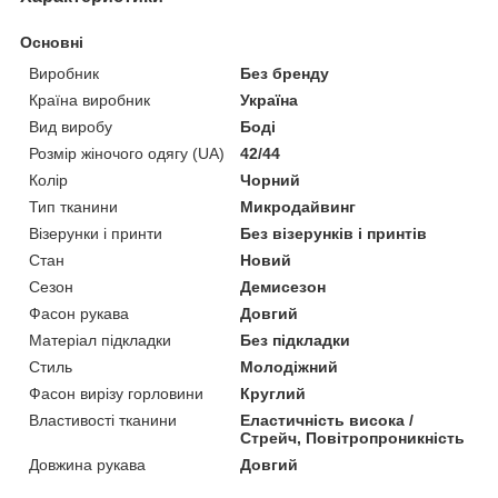
Основні
Виробник
Без бренду
Країна виробник
Україна
Вид виробу
Боді
Розмір жіночого одягу (UA)
42/44
Колір
Чорний
Тип тканини
Микродайвинг
Візерунки і принти
Без візерунків і принтів
Стан
Новий
Сезон
Демисезон
Фасон рукава
Довгий
Матеріал підкладки
Без підкладки
Стиль
Молодіжний
Фасон вирізу горловини
Круглий
Властивості тканини
Еластичність висока /
Стрейч, Повітропроникність
Довжина рукава
Довгий