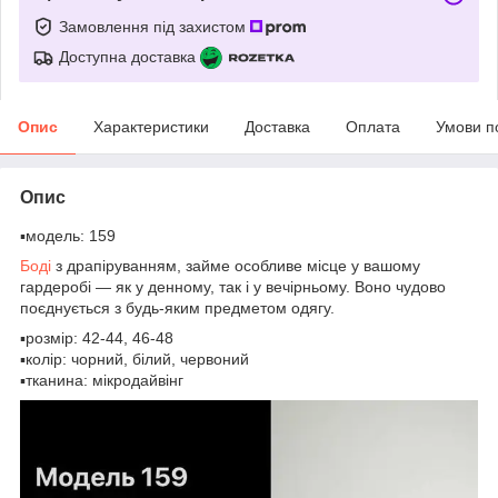
Замовлення під захистом
Доступна доставка
Опис
Характеристики
Доставка
Оплата
Умови п
Опис
▪️модель: 159
Боді
з драпіруванням, займе особливе місце у вашому
гардеробі — як у денному, так і у вечірньому. Воно чудово
поєднується з будь-яким предметом одягу.
▪️розмір: 42-44, 46-48
▪️колір: чорний, білий, червоний
▪️тканина: мікродайвінг