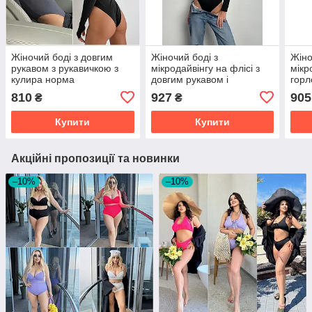
Жіночий боді з довгим
Жіночий боді з
Жіно
рукавом з рукавичкою з
мікродайвінгу на флісі з
мікр
кулира норма
довгим рукавом і
горл
блискавкою на грудях
довг
810
927
905
₴
₴
норма
норм
Купити
Купити
Акційні пропозиції та новинки
–10%
–10%