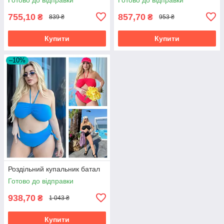
755,10
857,70
₴
₴
839 ₴
953 ₴
Купити
Купити
–10%
Роздільний купальник батал
Готово до відправки
938,70
₴
1 043 ₴
Купити