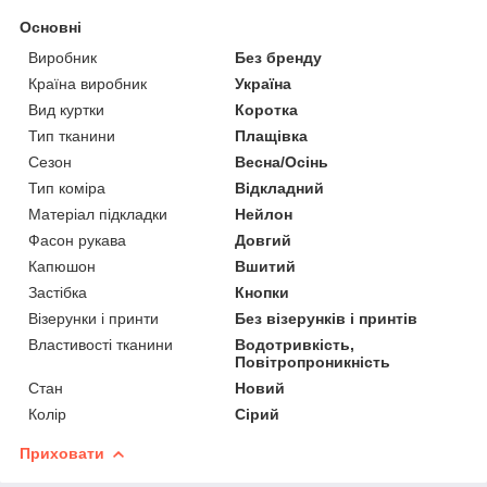
Основні
Виробник
Без бренду
Країна виробник
Україна
Вид куртки
Коротка
Тип тканини
Плащівка
Сезон
Весна/Осінь
Тип коміра
Відкладний
Матеріал підкладки
Нейлон
Фасон рукава
Довгий
Капюшон
Вшитий
Застібка
Кнопки
Візерунки і принти
Без візерунків і принтів
Властивості тканини
Водотривкість,
Повітропроникність
Стан
Новий
Колір
Сірий
Приховати