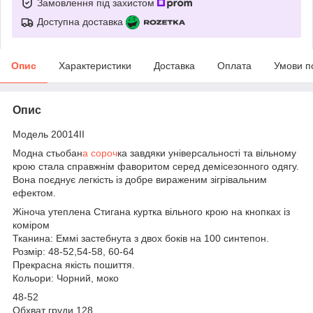
Замовлення під захистом
Доступна доставка
Опис
Характеристики
Доставка
Оплата
Умови п
Опис
Модель 20014II
Модна стьобан
а сороч
ка завдяки універсальності та вільному
крою стала справжнім фаворитом серед демісезонного одягу.
Вона поєднує легкість із добре вираженим зігрівальним
ефектом.
Жіноча утеплена Стигана куртка вільного крою на кнопках із
коміром
Тканина: Еммі застебнута з двох боків на 100 синтепон.
Розмір: 48-52,54-58, 60-64
Прекрасна якість пошиття.
Кольори: Чорний, моко
48-52
Обхват груди 128