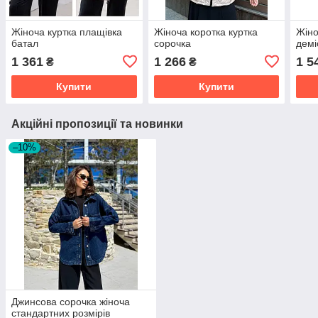
Жіноча куртка плащівка
Жіноча коротка куртка
Жіно
батал
сорочка
демі
1 361
1 266
1 5
₴
₴
Купити
Купити
Акційні пропозиції та новинки
–10%
Джинсова сорочка жіноча
стандартних розмірів