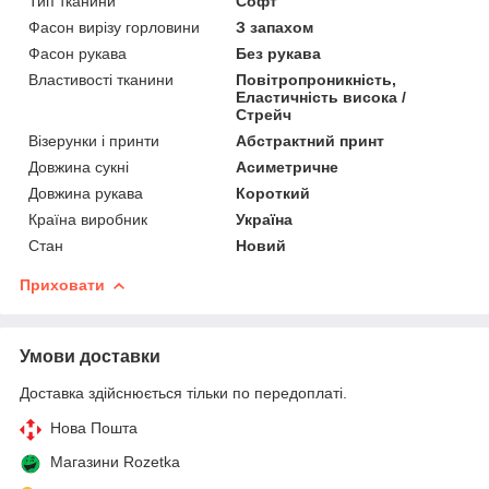
Тип тканини
Софт
Фасон вирізу горловини
З запахом
Фасон рукава
Без рукава
Властивості тканини
Повітропроникність,
Еластичність висока /
Стрейч
Візерунки і принти
Абстрактний принт
Довжина сукні
Асиметричне
Довжина рукава
Короткий
Країна виробник
Україна
Стан
Новий
Приховати
Умови доставки
Доставка здійснюється тільки по передоплаті.
Нова Пошта
Магазини Rozetka