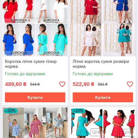
Коротка літня сукня гіпюр
Літня коротка сукня розміри
норма
норма
Готово до відправки
Готово до відправки
489,60
522,90
₴
₴
544 ₴
581 ₴
Купити
Купити
–10%
–10%