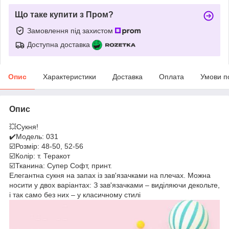
Що таке купити з Пром?
Замовлення під захистом
Доступна доставка
Опис
Характеристики
Доставка
Оплата
Умови п
Опис
💥Сукня!
✔️Модель: 031
☑️Розмір: 48-50, 52-56
☑️Колір: т. Теракот
☑️Тканина: Супер Софт, принт.
Елегантна сукня на запах із зав'язачками на плечах. Можна
носити у двох варіантах: З зав'язачками – виділяючи декольте,
і так само без них – у класичному стилі