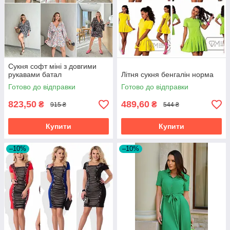
Сукня софт міні з довгими
рукавами батал
Літня сукня бенгалін норма
Готово до відправки
Готово до відправки
823,50
489,60
₴
₴
915 ₴
544 ₴
Купити
Купити
–10%
–10%