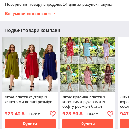
Повернення товару впродовж 14 днів за рахунок покупця
Всі умови повернення
Подібні товари компанії
Літнє плаття футляр із
Літнє красиве плаття з
Літн
кишенями великі розміри
короткими рукавами із
коро
софту розміри батал
софт
923,40
928,80
947
₴
₴
1 026 ₴
1 032 ₴
Купити
Купити