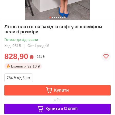
Літнє плаття на захід із софту зі шлейфом
великі розміри
Готово до відправки
Код: 031Б
Опт і роздріб
828,90
₴
921 ₴
Економія
92.10 ₴
784 ₴
від 5 шт.
Купити
або
Купити з