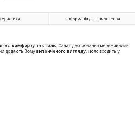
теристики
Інформація для замовлення
вашого
комфорту
та
стилю
. Халат декорований мереживними
они додають йому
витонченого вигляду
. Пояс входить у