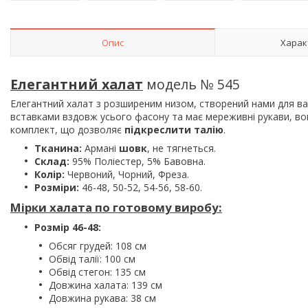
Опис
Харак
Елегантний халат
модель № 545
Елегантний халат з розширеним низом, створений нами для 
вставками вздовж усього фасону та має мереживні рукави, в
комплект, що дозволяє
підкреслити талію
.
Тканина:
Армані
шовк
, не тягнеться.
Склад:
95% Поліестер, 5% Бавовна.
Колір:
Червоний, Чорний, Фреза.
Розміри:
46-48, 50-52, 54-56, 58-60.
Мірки халата по готовому виробу:
Розмір 46-48:
Обсяг грудей: 108 см
Обвід талії: 100 см
Обвід стегон: 135 см
Довжина халата: 139 см
Довжина рукава: 38 см