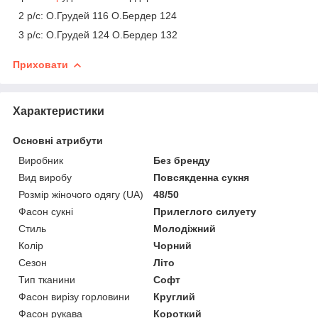
2 р/с: О.Грудей 116 О.Бердер 124
3 р/с: О.Грудей 124 О.Бердер 132
Приховати
Характеристики
Основні атрибути
Виробник
Без бренду
Вид виробу
Повсякденна сукня
Розмір жіночого одягу (UA)
48/50
Фасон сукні
Прилеглого силуету
Стиль
Молодіжний
Колір
Чорний
Сезон
Літо
Тип тканини
Софт
Фасон вирізу горловини
Круглий
Фасон рукава
Короткий