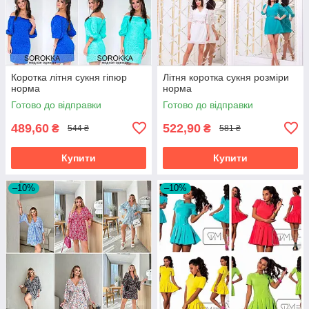
Коротка літня сукня гіпюр
Літня коротка сукня розміри
норма
норма
Готово до відправки
Готово до відправки
489,60
522,90
₴
₴
544 ₴
581 ₴
Купити
Купити
–10%
–10%