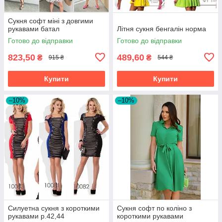
Сукня софт міні з довгими
рукавами батал
Літня сукня бенгалін норма
Готово до відправки
Готово до відправки
823,50
489,60
₴
₴
915 ₴
544 ₴
Купити
Купити
–10%
–10%
Силуетна сукня з короткими
Сукня софт по коліно з
рукавами р.42,44
короткими рукавами