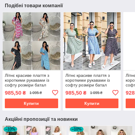
Подібні товари компанії
Літнє красиве плаття з
Літнє красиве плаття з
Літн
короткими рукавами із
короткими рукавами із
коро
софту розміри батал
софту розміри батал
софт
985,50
985,50
928
₴
₴
1 095 ₴
1 095 ₴
Купити
Купити
Акційні пропозиції та новинки
–10%
–10%