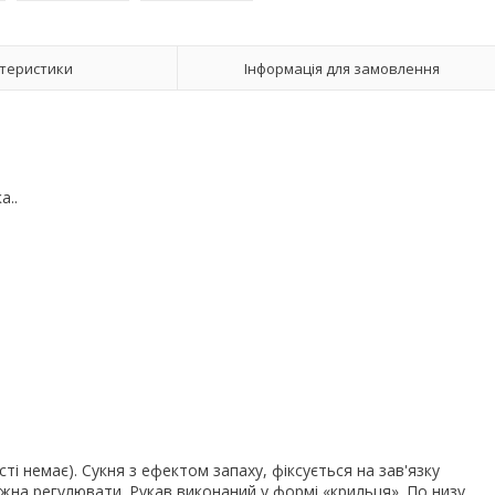
теристики
Інформація для замовлення
а..
ті немає). Сукня з ефектом запаху, фіксується на зав'язку
 можна регулювати. Рукав виконаний у формі «крильця». По низу