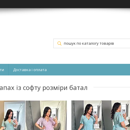
ти
Доставка і оплата
апах із софту розміри батал