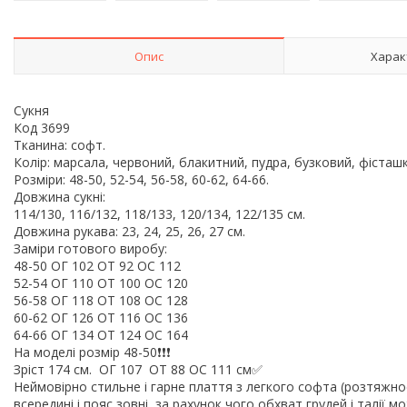
Опис
Харак
Сукня
Код 3699
Тканина: софт.
Колір: марсала, червоний, блакитний, пудра, бузковий, фісташк
Розміри: 48-50, 52-54, 56-58, 60-62, 64-66.
Довжина сукні:
114/130, 116/132, 118/133, 120/134, 122/135 см.
Довжина рукава: 23, 24, 25, 26, 27 см.
Заміри готового виробу:
48-50 ОГ 102 ОТ 92 ОС 112
52-54 ОГ 110 ОТ 100 ОС 120
56-58 ОГ 118 ОТ 108 ОС 128
60-62 ОГ 126 ОТ 116 ОС 136
64-66 ОГ 134 ОТ 124 ОС 164
На моделі розмір 48-50❗️❗️❗️
Зріст 174 см. ОГ 107 ОТ 88 ОС 111 см✅
Неймовірно стильне і гарне плаття з легкого софта (розтяжнос
всередині і пояс зовні, за рахунок чого обхват грудей і талії