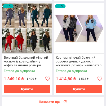
–10%
–10%
Брючний батальний жіночий
Костюм жіночий брючний
костюм із креп-дайвінгу
сорочка джинси джинс і
кофту та штани розміри
костюмка розміри напівбатал
батал
та батал
Готово до відправки
Готово до відправки
1 349,10
1 414,80
₴
₴
1 499 ₴
1 572 ₴
Купити
Купити
Показати ще