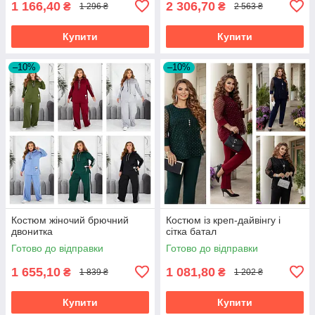
1 166,40
2 306,70
₴
₴
1 296 ₴
2 563 ₴
Купити
Купити
–10%
–10%
Костюм жіночий брючний
Костюм із креп-дайвінгу і
двонитка
сітка батал
Готово до відправки
Готово до відправки
1 655,10
1 081,80
₴
₴
1 839 ₴
1 202 ₴
Купити
Купити