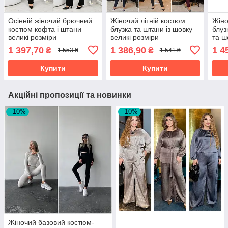
Осінній жіночий брючний
Жіночий літній костюм
Жіно
костюм кофта і штани
блузка та штани із шовку
блуз
великі розміри
великі розміри
та ш
1 397,70
1 386,90
1 4
₴
₴
1 553 ₴
1 541 ₴
Купити
Купити
Акційні пропозиції та новинки
–10%
–10%
Жіночий базовий костюм-