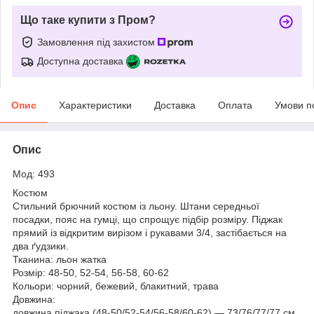
Що таке купити з Пром?
Замовлення під захистом
Доступна доставка
Опис
Характеристики
Доставка
Оплата
Умови п
Опис
Мод: 493
Костюм
Стильний брючний костюм із льону. Штани середньої
посадки, пояс на гумці, що спрощує підбір розміру. Піджак
прямий із відкритим вирізом і рукавами 3/4, застібається на
два ґудзики.
Тканина: льон жатка
Розмір: 48-50, 52-54, 56-58, 60-62
Кольори: чорний, бежевий, блакитний, трава
Довжина:
довжина піджака (48-50/52-54/56-58/60-62) — 73/76/77/77 см.,