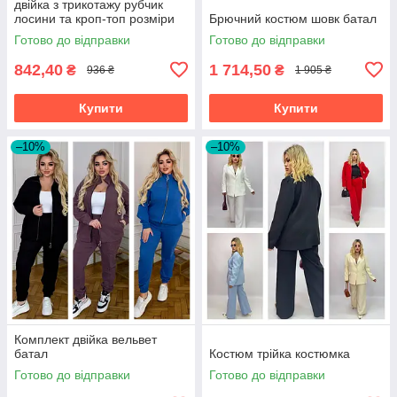
двійка з трикотажу рубчик
лосини та кроп-топ розміри
Брючний костюм шовк батал
норма
Готово до відправки
Готово до відправки
842,40
1 714,50
₴
₴
936 ₴
1 905 ₴
Купити
Купити
–10%
–10%
Комплект двійка вельвет
батал
Костюм трійка костюмка
Готово до відправки
Готово до відправки