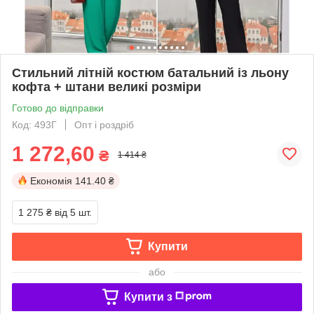
Стильний літній костюм батальний із льону
кофта + штани великі розміри
Готово до відправки
Код: 493Г
Опт і роздріб
1 272,60
₴
1 414 ₴
Економія
141.40 ₴
1 275 ₴
від 5 шт.
Купити
або
Купити з