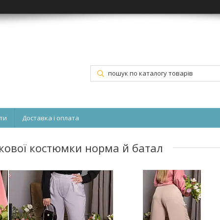
ти
Доставка і оплата
вкової костюмки норма й батал