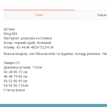
Опис
Харак
Штани
Мод.969
Матеріал: шовкова костюмка
Колір: чорний,сірий, бежевий
Розмір: 42-44;46-48;50-52;54-56
Вільна модель, застібка-молнія та ґудзики, позаду резинка . 
Заміри ОТ
Довжина штанів 110см
42-44 60-72 см
46-48 73-85 см
50-52 80-95 см
54-56 90-110см
Стегна вільні