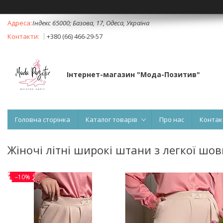
Індекс 65000; Базова, 17, Одеса, Україна
+380 (66) 466-29-57
Інтернет-магазин "Мода-Позитив"
Головна сторінка
Каталог товарів
Про нас
Контак
Жіночі літні широкі штани з легкої шо
–10%