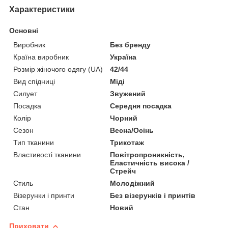
Характеристики
Основні
Виробник
Без бренду
Країна виробник
Україна
Розмір жіночого одягу (UA)
42/44
Вид спідниці
Міді
Силует
Звужений
Посадка
Середня посадка
Колір
Чорний
Сезон
Весна/Осінь
Тип тканини
Трикотаж
Властивості тканини
Повітропроникність,
Еластичність висока /
Стрейч
Стиль
Молодіжний
Візерунки і принти
Без візерунків і принтів
Стан
Новий
Приховати