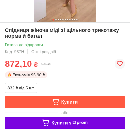
Спідниця жіноча міді зі щільного трикотажу
норма й батал
Готово до відправки
Код: 967Н
Опт і роздріб
872,10
₴
969 ₴
Економія
96.90 ₴
832 ₴
від 5 шт.
Купити
або
Купити з