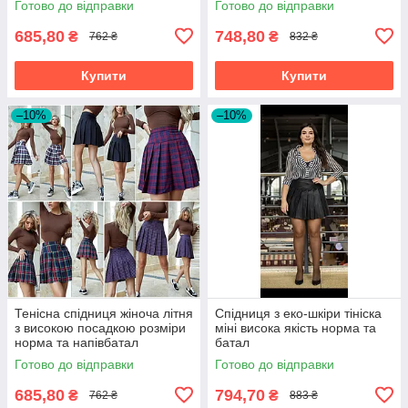
Готово до відправки
Готово до відправки
685,80
748,80
₴
₴
762 ₴
832 ₴
Купити
Купити
–10%
–10%
Тенісна спідниця жіноча літня
Спідниця з еко-шкіри тініска
з високою посадкою розміри
міні висока якість норма та
норма та напівбатал
батал
Готово до відправки
Готово до відправки
685,80
794,70
₴
₴
762 ₴
883 ₴