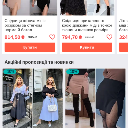
Спідниця жіноча міні з
Спідниця приталеного
Літн
розрізом за стегном
крою довжини міді з тонкої
міді
норма й батал
тканини шляшок розміри
бата
норма й батал
814,50
794,70
324
₴
₴
905 ₴
883 ₴
Купити
Купити
Акційні пропозиції та новинки
–10%
–10%