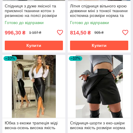
Спідниця з дуже якісної та
Літня спідниця вільного крою
приємної тканини котон з
довжини міні з тонкої тканини
резинкою на поясі розміри
костюмка розміри норма та
великі
батал
Готово до відправки
Готово до відправки
996,30
814,50
₴
₴
1 107 ₴
905 ₴
Купити
Купити
–10%
–10%
Юбка з екожи трапеція міді
Спідниця-шорти з еко-шкіри
весна-осень висока якість
висока якість розміри норма