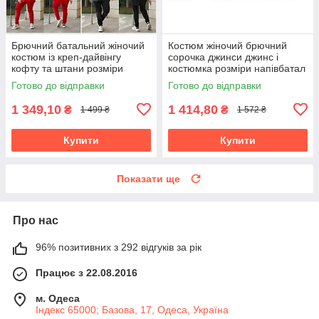
Брючний батальний жіночий
Костюм жіночий брючний
костюм із креп-дайвінгу
сорочка джинси джинс і
кофту та штани розміри
костюмка розміри напівбатал
батал
та батал
Готово до відправки
Готово до відправки
1 349,10
1 414,80
₴
₴
1 499 ₴
1 572 ₴
Купити
Купити
Показати ще
Про нас
96% позитивних з 292 відгуків за рік
Працює з 22.08.2016
м. Одеса
Індекс 65000; Базова, 17, Одеса, Україна