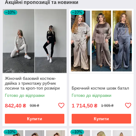
Акційні пропозиції та новинки
–10%
–10%
Жіночий базовий костюм-
двійка з трикотажу рубчик
лосини та кроп-топ розміри
Брючний костюм шовк батал
норма
Готово до відправки
Готово до відправки
842,40
1 714,50
₴
₴
936 ₴
1 905 ₴
Купити
Купити
–10%
–10%