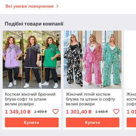
Всі умови повернення
Подібні товари компанії
Костюм жіночий брючний
Жіночий літній костюм
Жіно
блуза-софт та штани
блузка та штани із софту
кост
великі розміри
великі розміри
софт
1 349,10
1 301,40
1 0
₴
₴
1 499 ₴
1 446 ₴
Купити
Купити