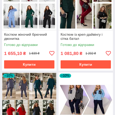
Костюм жіночий брючний
Костюм із креп-дайвінгу і
двонитка
сітка батал
Готово до відправки
Готово до відправки
1 655,10
1 081,80
₴
₴
1 839 ₴
1 202 ₴
Купити
Купити
–10%
–10%