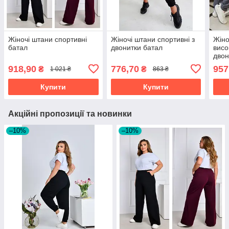
Жіночі штани спортивні
Жіночі штани спортивні з
Жіно
батал
двонитки батал
висо
двон
918,90
776,70
957
₴
₴
1 021 ₴
863 ₴
Купити
Купити
Акційні пропозиції та новинки
–10%
–10%