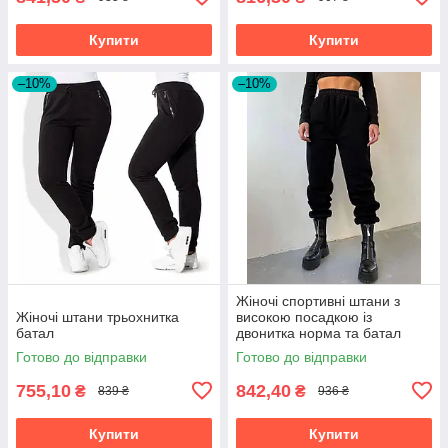
Купити
Купити
–10%
–10%
Жіночі спортивні штани з
Жіночі штани трьохнитка
високою посадкою із
батал
двонитка норма та батал
Готово до відправки
Готово до відправки
755,10
842,40
₴
₴
839 ₴
936 ₴
Купити
Купити