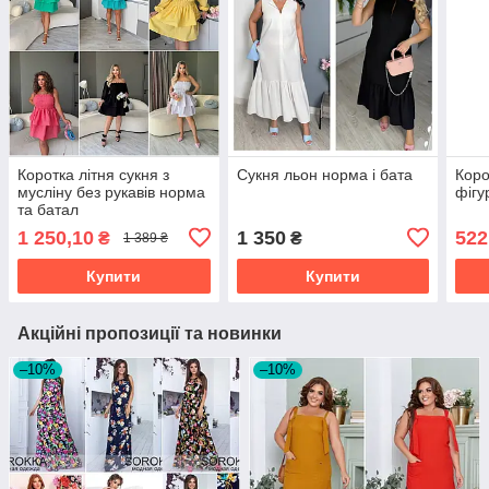
Коротка літня сукня з
Сукня льон норма і бата
Коро
мусліну без рукавів норма
фігу
та батал
1 250,10
1 350
522
₴
₴
1 389 ₴
Купити
Купити
Акційні пропозиції та новинки
–10%
–10%