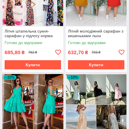
Літня штапельна сукня-
Літній молодіжний сарафан з
сарафан у підлогу норма
кишеньками льон
Готово до відправки
Готово до відправки
685,80
632,70
₴
₴
762 ₴
703 ₴
Купити
Купити
–10%
–10%