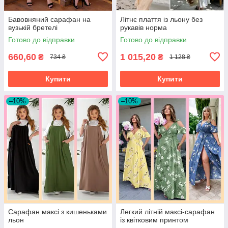
Бавовняний сарафан на
Літнє плаття із льону без
вузькій бретелі
рукавів норма
Готово до відправки
Готово до відправки
660,60
1 015,20
₴
₴
734 ₴
1 128 ₴
Купити
Купити
–10%
–10%
Сарафан максі з кишеньками
Легкий літній максі-сарафан
льон
із квітковим принтом