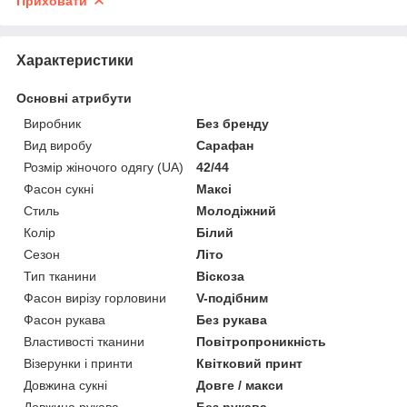
Приховати
Характеристики
Основні атрибути
Виробник
Без бренду
Вид виробу
Сарафан
Розмір жіночого одягу (UA)
42/44
Фасон сукні
Максі
Стиль
Молодіжний
Колір
Білий
Сезон
Літо
Тип тканини
Віскоза
Фасон вирізу горловини
V-подібним
Фасон рукава
Без рукава
Властивості тканини
Повітропроникність
Візерунки і принти
Квітковий принт
Довжина сукні
Довге / макси
Довжина рукава
Без рукава