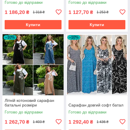
Готово до відправки
Готово до відправки
1 186,20
1 127,70
₴
₴
1 318 ₴
1 253 ₴
Купити
Купити
–10%
–10%
Літній котоновий сарафан
батальні розміри
Сарафан довгий софт батал
Готово до відправки
Готово до відправки
1 262,70
1 292,40
₴
₴
1 403 ₴
1 436 ₴