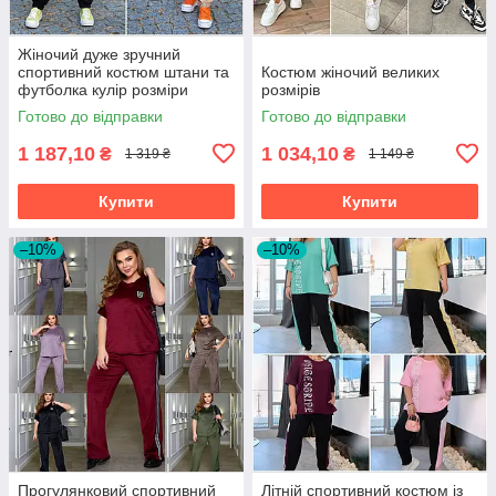
Жіночий дуже зручний
спортивний костюм штани та
Костюм жіночий великих
футболка кулір розміри
розмірів
норма й батал
Готово до відправки
Готово до відправки
1 187,10
1 034,10
₴
₴
1 319 ₴
1 149 ₴
Купити
Купити
–10%
–10%
Прогулянковий спортивний
Літній спортивний костюм із