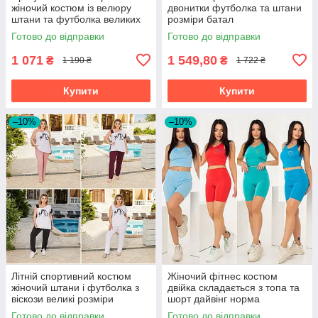
жіночий костюм із велюру
двонитки футболка та штани
штани та футболка великих
розміри батал
розмірів
Готово до відправки
Готово до відправки
1 071
1 549,80
₴
₴
1 190 ₴
1 722 ₴
Купити
Купити
–10%
–10%
Літній спортивний костюм
Жіночий фітнес костюм
жіночий штани і футболка з
двійка складається з топа та
віскози великі розміри
шорт дайвінг норма
Готово до відправки
Готово до відправки