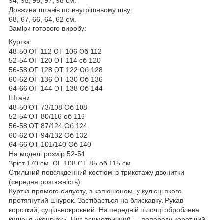
94, 95, 96, 97, 98 см.
Довжина штанів по внутрішньому шву:
68, 67, 66, 64, 62 см.
Заміри готового виробу:
Куртка
48-50 ОГ 112 ОТ 106 Об 112
52-54 ОГ 120 ОТ 114 об 120
56-58 ОГ 128 ОТ 122 Об 128
60-62 ОГ 136 ОТ 130 Об 136
64-66 ОГ 144 ОТ 138 Об 144
Штани
48-50 ОТ 73/108 Об 108
52-54 ОТ 80/116 об 116
56-58 ОТ 87/124 Об 124
60-62 ОТ 94/132 Об 132
64-66 ОТ 101/140 Об 140
На моделі розмір 52-54
Зріст 170 см. ОГ 108 ОТ 85 об 115 см
Стильний повсякденний костюм із трикотажу двонитки
(середня розтяжність).
Куртка прямого силуету, з капюшоном, у кулісці якого
протягнутий шнурок. Застібається на блискавку. Рукав
короткий, суцільнокроєний. На передній пілочці оброблена
кишеня «кенгуру». Низ асиметричний — попереду коротший,