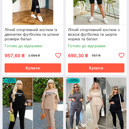
Літній спортивний костюм із
Літній спортивний костюм з
двонитки футболка та штани
віскозі футболка та шорти
розміри батал
норма та батал
Готово до відправки
Готово до відправки
957,60
690,30
₴
₴
1 064 ₴
767 ₴
Купити
Купити
–10%
–10%