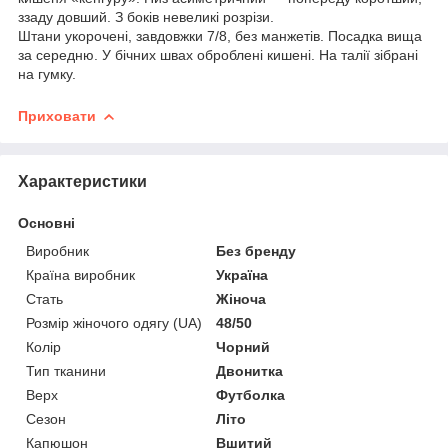
ззаду довший. З боків невеликі розрізи.
Штани укорочені, завдовжки 7/8, без манжетів. Посадка вища
за середню. У бічних швах оброблені кишені. На талії зібрані
на гумку.
Приховати
Характеристики
Основні
Виробник
Без бренду
Країна виробник
Україна
Стать
Жіноча
Розмір жіночого одягу (UA)
48/50
Колір
Чорний
Тип тканини
Двонитка
Верх
Футболка
Сезон
Літо
Капюшон
Вшитий