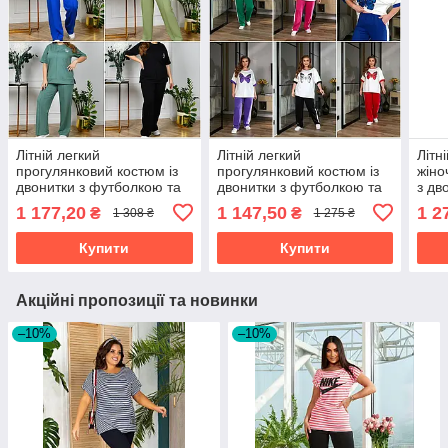
Літній легкий
Літній легкий
Літн
прогулянковий костюм із
прогулянковий костюм із
жіно
двонитки з футболкою та
двонитки з футболкою та
з дв
штанами великі розміри
штанами великі розміри
1 177,20
1 147,50
1 2
₴
₴
1 308 ₴
1 275 ₴
Купити
Купити
Акційні пропозиції та новинки
–10%
–10%