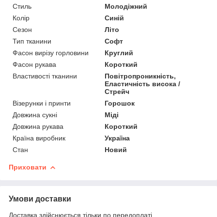
Стиль
Молодіжний
Колір
Синій
Сезон
Літо
Тип тканини
Софт
Фасон вирізу горловини
Круглий
Фасон рукава
Короткий
Властивості тканини
Повітропроникність,
Еластичність висока /
Стрейч
Візерунки і принти
Горошок
Довжина сукні
Міді
Довжина рукава
Короткий
Країна виробник
Україна
Стан
Новий
Приховати
Умови доставки
Доставка здійснюється тільки по передоплаті.