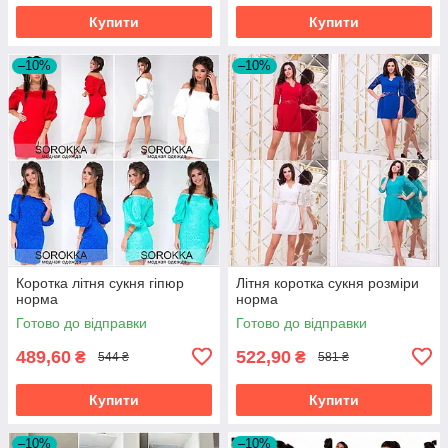
Купити
Купити
–10%
–10%
Коротка літня сукня гіпюр
Літня коротка сукня розміри
норма
норма
Готово до відправки
Готово до відправки
489,60
522,90
₴
₴
544 ₴
581 ₴
Купити
Купити
–10%
–10%