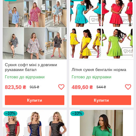
Сукня софт міні з довгими
рукавами батал
Літня сукня бенгалін норма
Готово до відправки
Готово до відправки
823,50
489,60
₴
₴
915 ₴
544 ₴
Купити
Купити
–10%
–10%