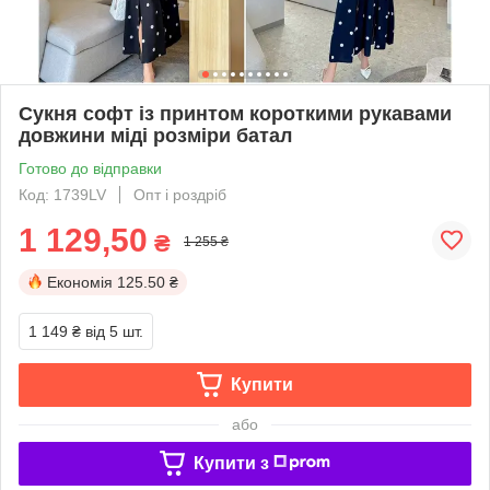
Сукня софт із принтом короткими рукавами
довжини міді розміри батал
Готово до відправки
Код: 1739LV
Опт і роздріб
1 129,50
₴
1 255 ₴
Економія
125.50 ₴
1 149 ₴
від 5 шт.
Купити
або
Купити з