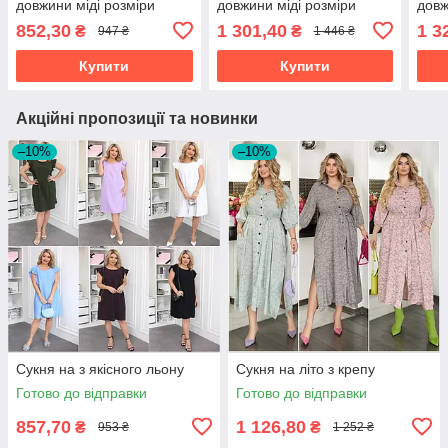
довжини міді розміри
довжини міді розміри
довж
батал
батал
бата
852,30
1 301,40
1 3
₴
₴
947 ₴
1 446 ₴
Купити
Купити
Акційні пропозиції та новинки
–10%
–10%
Сукня на з якісного льону
Сукня на літо з крепу
Готово до відправки
Готово до відправки
857,70
1 126,80
₴
₴
953 ₴
1 252 ₴