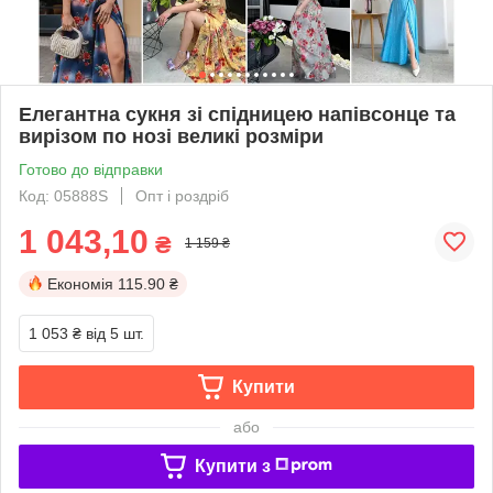
Елегантна сукня зі спідницею напівсонце та
вирізом по нозі великі розміри
Готово до відправки
Код: 05888S
Опт і роздріб
1 043,10
₴
1 159 ₴
Економія
115.90 ₴
1 053 ₴
від 5 шт.
Купити
або
Купити з