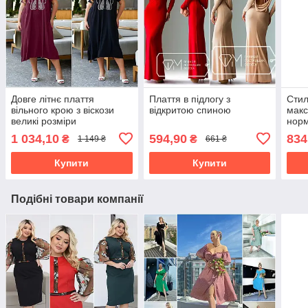
Довге літнє плаття
Плаття в підлогу з
Стил
вільного крою з віскози
відкритою спиною
макс
великі розміри
нор
1 034,10
594,90
834
₴
₴
1 149 ₴
661 ₴
Купити
Купити
Подібні товари компанії