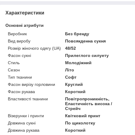
Характеристики
Основні атрибути
Виробник
Без бренду
Вид виробу
Повсякденна сукня
Розмір жіночого одягу (UA)
48/52
Фасон сукні
Прилеглого силуету
Стиль
Молодіжний
Сезон
Літо
Тип тканини
Софт
Фасон вирізу горловини
Круглий
Фасон рукава
Короткий
Властивості тканини
Повітропроникність,
Еластичність висока /
Стрейч
Візерунки і принти
Квітковий принт
Довжина сукні
По щиколотку
Довжина рукава
Короткий