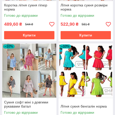
Коротка літня сукня гіпюр
Літня коротка сукня розміри
норма
норма
Готово до відправки
Готово до відправки
489,60
522,90
₴
₴
544 ₴
581 ₴
Купити
Купити
–10%
–10%
Сукня софт міні з довгими
рукавами батал
Літня сукня бенгалін норма
Готово до відправки
Готово до відправки