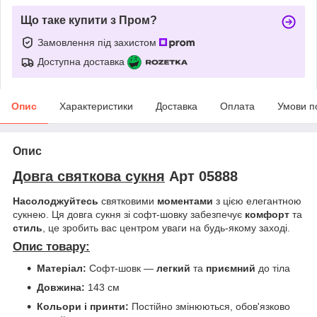
Що таке купити з Пром?
Замовлення під захистом
Доступна доставка
Опис
Характеристики
Доставка
Оплата
Умови п
Опис
Довга святкова сукня
Арт 05888
Насолоджуйтесь
святковими
моментами
з цією елегантною
сукнею. Ця довга сукня зі софт-шовку забезпечує
комфорт
та
стиль
, це зробить вас центром уваги на будь-якому заході.
Опис товару:
Матеріал:
Софт-шовк —
легкий
та
приємний
до тіла
Довжина:
143 см
Кольори і принти:
Постійно змінюються, обов'язково