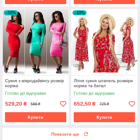
–10%
–10%
Сукня з мікродайвінгу розмір
Літня сукня штапель розміри
норма
норма та батал
Готово до відправки
Готово до відправки
529,20
652,50
₴
₴
588 ₴
725 ₴
Купити
Купити
Показати ще