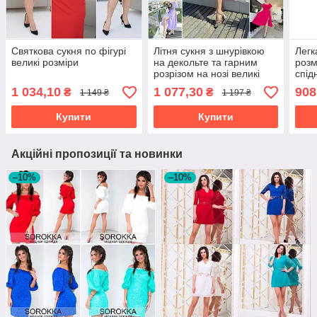
Святкова сукня по фігурі
Літня сукня з шнурівкою
Легк
великі розміри
на декольте та гарним
розм
розрізом на нозі великі
спід
розміри
1 034,10
1 077,30
908
₴
₴
1 149 ₴
1 197 ₴
Купити
Купити
Акційні пропозиції та новинки
–10%
–10%