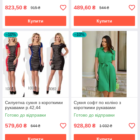
823,50
489,60
₴
₴
915 ₴
544 ₴
Купити
Купити
–10%
–10%
Силуетна сукня з короткими
Сукня софт по коліно з
рукавами р.42,44
короткими рукавами
Готово до відправки
Готово до відправки
579,60
928,80
₴
₴
644 ₴
1 032 ₴
Купити
Купити