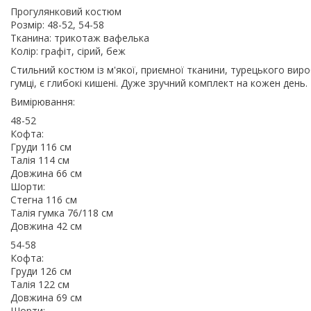
Прогулянковий костюм
Розмір: 48-52, 54-58
Тканина: трикотаж вафелька
Колір: графіт, сірий, беж
Стильний костюм із м'якої, приємної тканини, турецького вир
гумці, є глибокі кишені. Дуже зручний комплект на кожен день.
Вимірювання:
48-52
Кофта:
Груди 116 см
Талія 114 см
Довжина 66 см
Шорти:
Стегна 116 см
Талія гумка 76/118 см
Довжина 42 см
54-58
Кофта:
Груди 126 см
Талія 122 см
Довжина 69 см
Шорти: