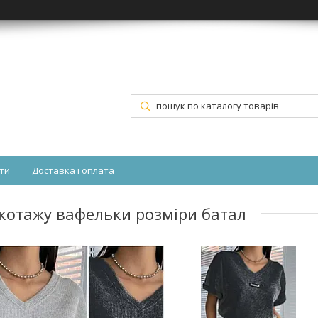
ти
Доставка і оплата
икотажу вафельки розміри батал