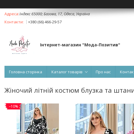
Індекс 65000; Базова, 17, Одеса, Україна
+380 (66) 466-29-57
Інтернет-магазин "Мода-Позитив"
Головна сторінка
Каталог товарів
Про нас
Контак
Жіночий літній костюм блузка та штани
–10%