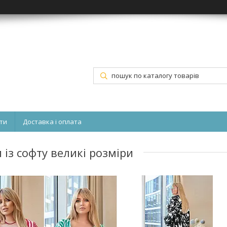
ти
Доставка і оплата
 із софту великі розміри