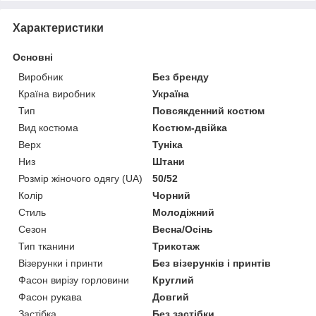
Характеристики
Основні
Виробник
Без бренду
Країна виробник
Україна
Тип
Повсякденний костюм
Вид костюма
Костюм-двійка
Верх
Туніка
Низ
Штани
Розмір жіночого одягу (UA)
50/52
Колір
Чорний
Стиль
Молодіжний
Сезон
Весна/Осінь
Тип тканини
Трикотаж
Візерунки і принти
Без візерунків і принтів
Фасон вирізу горловини
Круглий
Фасон рукава
Довгий
Застібка
Без застібки