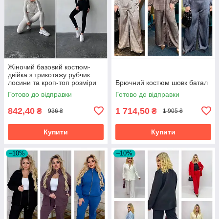
Жіночий базовий костюм-
двійка з трикотажу рубчик
лосини та кроп-топ розміри
Брючний костюм шовк батал
норма
Готово до відправки
Готово до відправки
842,40
1 714,50
₴
₴
936 ₴
1 905 ₴
Купити
Купити
–10%
–10%