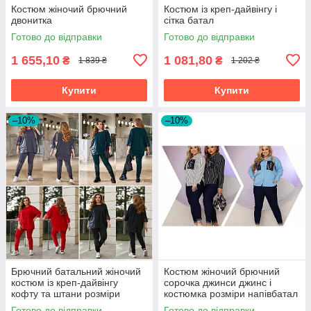
Костюм жіночий брючний
Костюм із креп-дайвінгу і
двонитка
сітка батал
Готово до відправки
Готово до відправки
1 655,10
1 081,80
₴
₴
1 839 ₴
1 202 ₴
Купити
Купити
–10%
–10%
Брючний батальний жіночий
Костюм жіночий брючний
костюм із креп-дайвінгу
сорочка джинси джинс і
кофту та штани розміри
костюмка розміри напівбатал
батал
та батал
Готово до відправки
Готово до відправки