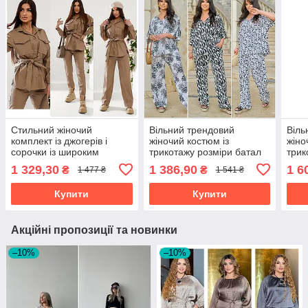
Стильний жіночий
Вільний трендовий
Віль
комплект із джогерів і
жіночий костюм із
жіно
сорочки із широким
трикотажу розміри батал
трик
поясом з екошкіри розміри
1 329,30
1 386,90
1 6
₴
₴
1 477 ₴
1 541 ₴
норма та батал
Купити
Купити
Акційні пропозиції та новинки
–10%
–10%