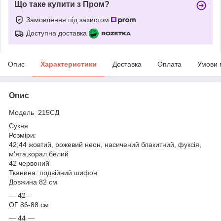
Що таке купити з Пром?
Замовлення під захистом
Доступна доставка
Опис
Характеристики
Доставка
Оплата
Умови 
Опис
Модель 215СД
Сукня
Розміри:
42;44 жовтий, рожевий неон, насичений блакитний, фуксія,
м'ята,корал,белий
42 червоний
Тканина: подвійний шифон
Довжина 82 см
— 42–
ОГ 86-88 см
— 44 —