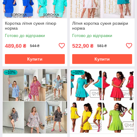
Коротка літня сукня гіпюр
Літня коротка сукня розміри
норма
норма
Готово до відправки
Готово до відправки
489,60
522,90
₴
₴
544 ₴
581 ₴
Купити
Купити
–10%
–10%