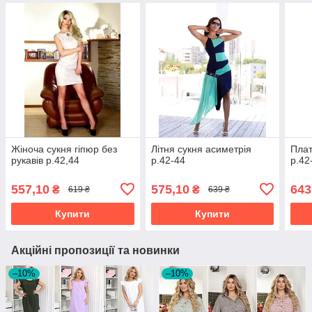
Жіноча сукня гіпюр без
Літня сукня асиметрія
Плат
рукавів р.42,44
р.42-44
р.42
557,10
575,10
643
₴
₴
619 ₴
639 ₴
Купити
Купити
Акційні пропозиції та новинки
–10%
–10%