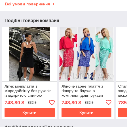
Всі умови повернення
Подібні товари компанії
Літнє мініплаття з
Жіноче гарне плаття з
Стил
мікродайвінгу без рукавів
гіпюру та блузка в
завд
із відкритою спиною
комплекті довгі рукави
віск
розмір норма
норма й батал
748,80
748,80
785
₴
₴
832 ₴
832 ₴
Купити
Купити