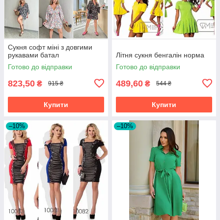
Сукня софт міні з довгими
рукавами батал
Літня сукня бенгалін норма
Готово до відправки
Готово до відправки
823,50
489,60
₴
₴
915 ₴
544 ₴
Купити
Купити
–10%
–10%