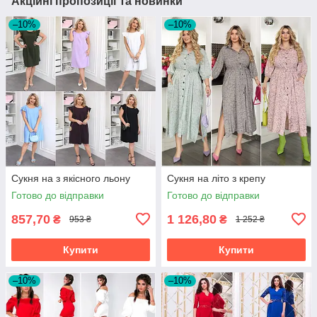
Акційні пропозиції та новинки
–10%
–10%
Сукня на з якісного льону
Сукня на літо з крепу
Готово до відправки
Готово до відправки
857,70
1 126,80
₴
₴
953 ₴
1 252 ₴
Купити
Купити
–10%
–10%