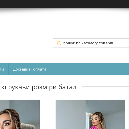
ти
Доставка і оплата
ткі рукави розміри батал