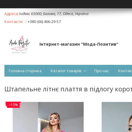
Індекс 65000; Базова, 17, Одеса, Україна
+380 (66) 466-29-57
Інтернет-магазин "Мода-Позитив"
Головна сторінка
Каталог товарів
Про нас
Контак
Штапельне літнє плаття в підлогу коро
–10%