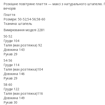
Розкішне повітряне плаття — максі з натурального штапелю. Пл
вечорів
Плаття
Розміри: 50-52;54-56;58-60
Тканина: штапель
Вимірювання моделі 2281
50-52
Груди 104
Талія (мах розтяжка) 92
Довжина 143
Рукав 29
54-56
Груди 114
Талія (мах розтяжка)104
Довжина 146
Рукав 29
58-60
Груди 122
Талія (мах розтяжка)116
Довжина 149
Рукав 30