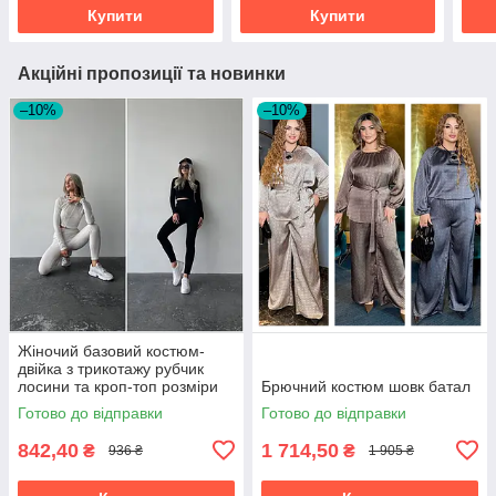
Купити
Купити
Акційні пропозиції та новинки
–10%
–10%
Жіночий базовий костюм-
двійка з трикотажу рубчик
лосини та кроп-топ розміри
Брючний костюм шовк батал
норма
Готово до відправки
Готово до відправки
842,40
1 714,50
₴
₴
936 ₴
1 905 ₴