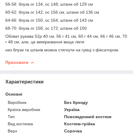
56-58: блуза ог 134, ос 148; штани об 129 см
60-62: блуза ог 142, ос 156 см; штани об 136 см
64-66: блуза ог 150, ос 164; штани об 143 см.
68-70: блуза ог 158, ос 172; штани об 150
Обхват рукава 52р 40 см, 56 г 41 см, 60 г 44 см, 66 г 46 см, 70
г 48 см, але, це вимірювання вище ліктя
низ блузи та штанів можна стягнути на гумці з фіксатором.
Приховати
Характеристики
Основні
Виробник
Без бренду
Країна виробник
Україна
Тип
Повсякденний костюм
Вид костюма
Костюм-трійка
Верх
Сорочка