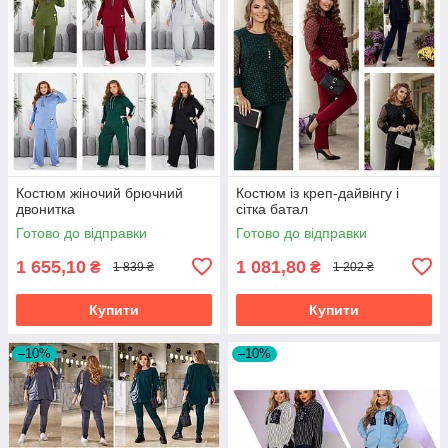
Костюм жіночий брючний
Костюм із креп-дайвінгу і
двонитка
сітка батал
Готово до відправки
Готово до відправки
1 655,10
1 081,80
₴
₴
1 839 ₴
1 202 ₴
Купити
Купити
–10%
–10%