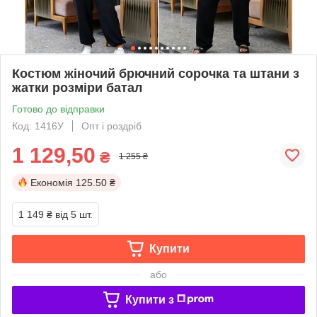
Костюм жіночий брючний сорочка та штани з
жатки розміри батал
Готово до відправки
Код: 1416У
Опт і роздріб
1 129,50
₴
1 255 ₴
Економія
125.50 ₴
1 149 ₴
від 5 шт.
Купити
або
Купити з