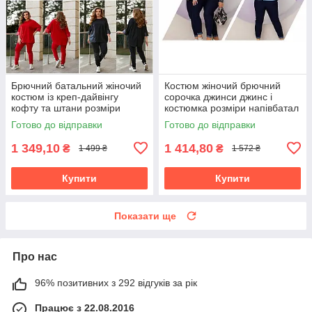
Брючний батальний жіночий
Костюм жіночий брючний
костюм із креп-дайвінгу
сорочка джинси джинс і
кофту та штани розміри
костюмка розміри напівбатал
батал
та батал
Готово до відправки
Готово до відправки
1 349,10
1 414,80
₴
₴
1 499 ₴
1 572 ₴
Купити
Купити
Показати ще
Про нас
96% позитивних з 292 відгуків за рік
Працює з 22.08.2016