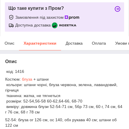
Що таке купити з Пром?
Замовлення під захистом
Доступна доставка
Опис
Характеристики
Доставка
Оплата
Умови 
Опис
код: 1416
Костюм:
блуза
+ штани
кольори: штани чорні, блуза червона, зелена, лавандовий,
гірчиця
тканина: жатка, не тягнеться
розміри: 52-54,56-58 60-62,64-66, 68-70
виміру: довжина блузи 52-54-71 см, 56р 73 см, 60 г, 74 см, 64
г 76 см, 68 г 78 см
52-54: блуза ог 126 см, ос 140, обх рукава 40 см; штани об
122 см