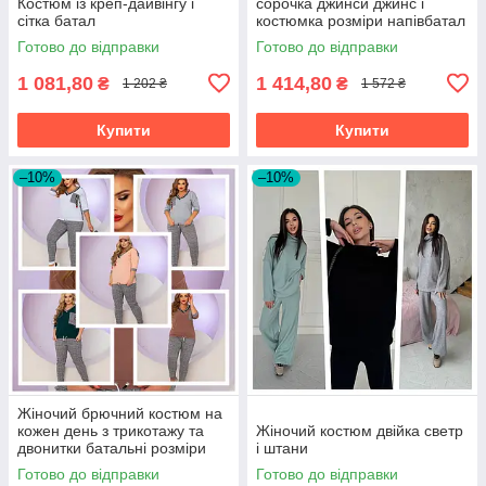
Костюм із креп-дайвінгу і
сорочка джинси джинс і
сітка батал
костюмка розміри напівбатал
та батал
Готово до відправки
Готово до відправки
1 081,80
1 414,80
₴
₴
1 202 ₴
1 572 ₴
Купити
Купити
–10%
–10%
Жіночий брючний костюм на
кожен день з трикотажу та
Жіночий костюм двійка светр
двонитки батальні розміри
і штани
Готово до відправки
Готово до відправки