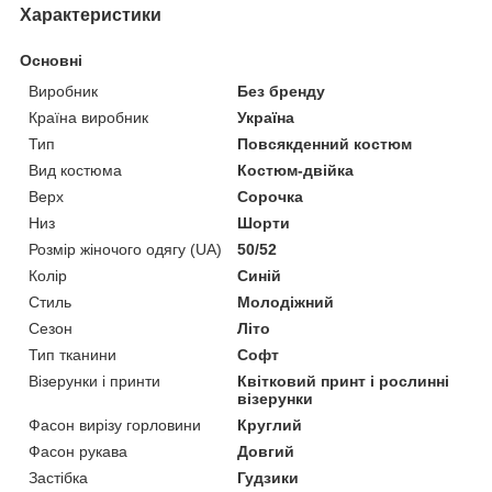
Характеристики
Основні
Виробник
Без бренду
Країна виробник
Україна
Тип
Повсякденний костюм
Вид костюма
Костюм-двійка
Верх
Сорочка
Низ
Шорти
Розмір жіночого одягу (UA)
50/52
Колір
Синій
Стиль
Молодіжний
Сезон
Літо
Тип тканини
Софт
Візерунки і принти
Квітковий принт і рослинні
візерунки
Фасон вирізу горловини
Круглий
Фасон рукава
Довгий
Застібка
Гудзики