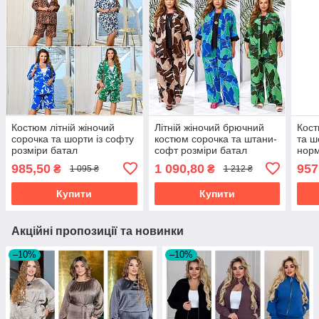
Костюм літній жіночий
Літній жіночий брючний
Кост
сорочка та шорти із софту
костюм сорочка та штани-
та ш
розміри батал
софт розміри батал
норм
985,50
1 090,80
957
₴
₴
1 095 ₴
1 212 ₴
Купити
Купити
Акційні пропозиції та новинки
–10%
–10%