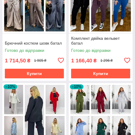
Комплект двійка вельвет
Брючний костюм шовк батал
батал
Готово до відправки
Готово до відправки
1 714,50
1 166,40
₴
₴
1 905 ₴
1 296 ₴
Купити
Купити
–10%
–10%