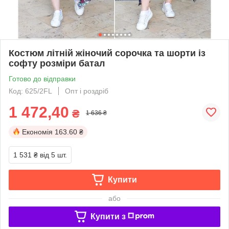
Костюм літній жіночий сорочка та шорти із
софту розміри батал
Готово до відправки
Код: 625/2FL
Опт і роздріб
1 472,40
₴
1 636 ₴
Економія
163.60 ₴
1 531 ₴
від 5 шт.
Купити
або
Купити з