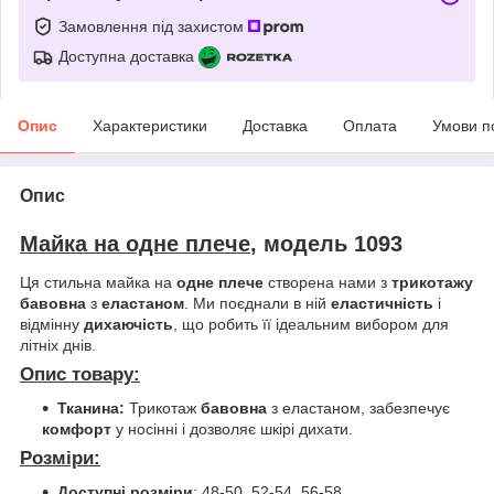
Замовлення під захистом
Доступна доставка
Опис
Характеристики
Доставка
Оплата
Умови п
Опис
Майка на одне плече
,
модель 1093
Ця стильна майка на
одне плече
створена нами з
трикотажу
бавовна
з
еластаном
. Ми поєднали в ній
еластичність
і
відмінну
дихаючість
, що робить її ідеальним вибором для
літніх днів.
Опис товару:
Тканина:
Трикотаж
бавовна
з еластаном, забезпечує
комфорт
у носінні і дозволяє шкірі дихати.
Розміри:
Доступні розміри
: 48-50, 52-54, 56-58.