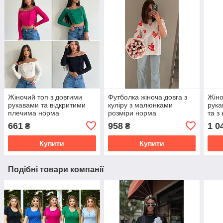
Жіночий топ з довгими
Футболка жіноча довга з
Жіно
рукавами та відкритими
куліру з малюнками
рука
плечима норма
розміри норма
та з
норм
661
958
1 0
₴
₴
Купити
Купити
Подібні товари компанії