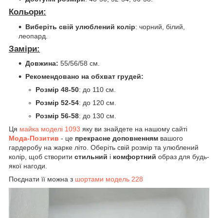
Кольори:
Виберіть свій улюблений колір
: чорний, білий,
леопард.
Заміри:
Довжина:
55/56/58 см.
Рекомендовано на обхват грудей:
Розмір 48-50
: до 110 см.
Розмір 52-54
: до 120 см.
Розмір 56-58
: до 130 см.
Ця
майка моделі 1093
яку ви знайдете на нашому сайті
Мода-Позитив
- це
прекрасне доповненням
вашого
гардеробу на жарке літо. Оберіть свій розмір та улюблений
колір, щоб створити
стильний
і
комфортний
образ для будь-
якої нагоди.
Поєднати її можна з
шортами модель 228