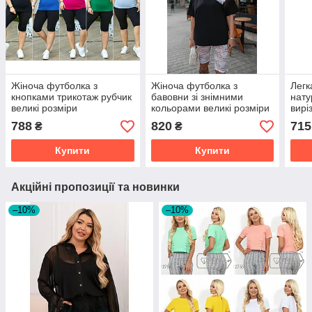
Жіноча футболка з
Жіноча футболка з
Легк
кнопками трикотаж рубчик
бавовни зі знімними
нату
великі розміри
кольорами великі розміри
вирі
розм
788
820
715
₴
₴
Купити
Купити
Акційні пропозиції та новинки
–10%
–10%