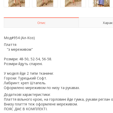
Опис
Харак
Мод#954 (Ал-Коз)
Плаття
"з мереживом"
Розміри: 48-50, 52-54, 56-58.
Розміри йдуть спарені.
У моделі йде 2 типи тканини:
Горохи: Турецький Софт.
Лабіринт: креп Штапель.
Оформлено мереживом по низу та рукавах.
Додаткові характеристики:
Плаття вільного крою, на горловині йде гумка, рукави реглан
Внизу плаття теж оформлене мереживом.
ПОЯС ДАЄ В КОМПЛЕКТІ.