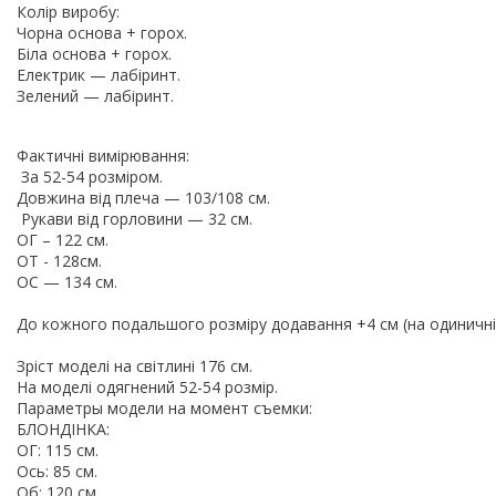
Колір виробу:
Чорна основа + горох.
Біла основа + горох.
Електрик — лабіринт.
Зелений — лабіринт.
Фактичні вимірювання:
За 52-54 розміром.
Довжина від плеча — 103/108 см.
Рукави від горловини — 32 см.
ОГ – 122 см.
ОТ - 128см.
ОС — 134 см.
До кожного подальшого розміру додавання +4 см (на одиничні 
Зріст моделі на світлині 176 см.
На моделі одягнений 52-54 розмір.
Параметры модели на момент съемки:
БЛОНДІНКА:
ОГ: 115 см.
Ось: 85 см.
Об: 120 см.