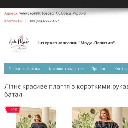
Індекс 65000; Базова, 17, Одеса, Україна
+380 (66) 466-29-57
Інтернет-магазин "Мода-Позитив"
Головна сторінка
Каталог товарів
Про нас
Контак
Літнє красиве плаття з короткими рука
батал
–10%