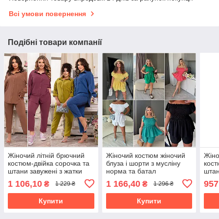
Всі умови повернення
Подібні товари компанії
Жіночий літній брючний
Жіночий костюм жіночий
Жіно
костюм-двійка сорочка та
блуза і шорти з мусліну
кост
штани завужені з жатки
норма та батал
штан
розміри норма й батал
розм
1 106,10
1 166,40
957
₴
₴
1 229 ₴
1 296 ₴
Купити
Купити