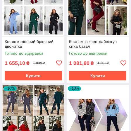
Костюм жіночий брючний
Костюм із креп-дайвінгу і
двонитка
сітка батал
Готово до відправки
Готово до відправки
1 655,10
1 081,80
₴
₴
1 839 ₴
1 202 ₴
Купити
Купити
–10%
–10%