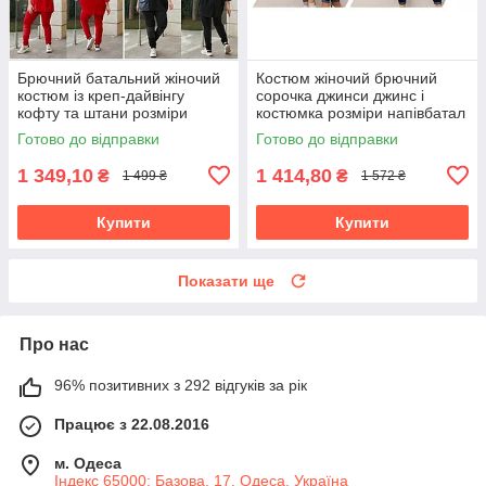
Брючний батальний жіночий
Костюм жіночий брючний
костюм із креп-дайвінгу
сорочка джинси джинс і
кофту та штани розміри
костюмка розміри напівбатал
батал
та батал
Готово до відправки
Готово до відправки
1 349,10
1 414,80
₴
₴
1 499 ₴
1 572 ₴
Купити
Купити
Показати ще
Про нас
96% позитивних з 292 відгуків за рік
Працює з 22.08.2016
м. Одеса
Індекс 65000; Базова, 17, Одеса, Україна