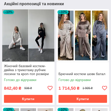
Акційні пропозиції та новинки
–10%
–10%
Жіночий базовий костюм-
двійка з трикотажу рубчик
лосини та кроп-топ розміри
Брючний костюм шовк батал
норма
Готово до відправки
Готово до відправки
842,40
1 714,50
₴
₴
936 ₴
1 905 ₴
Купити
Купити
–10%
–10%