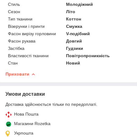
Стиль
Молодіжний
Сезон
Літо
Тип тканини
Коттон
Візерунки і принти
Смужка
Фасон вирізу горловини
V-подібний
Фасон рукава
Довгий
Застібка
Гудзики
Властивості тканини
Повітропроникність
Стан
Новий
Приховати
Умови доставки
Доставка здійснюється тільки по передоплаті.
Нова Пошта
Магазини Rozetka
Укрпошта