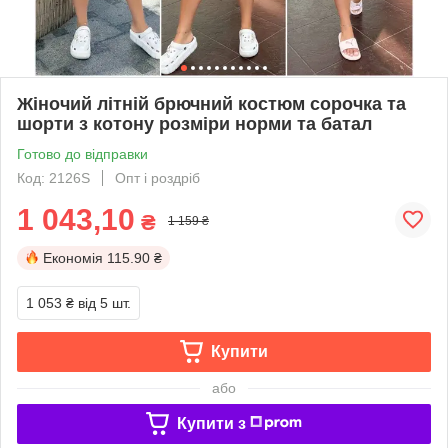
Жіночий літній брючний костюм сорочка та
шорти з котону розміри норми та батал
Готово до відправки
Код: 2126S
Опт і роздріб
1 043,10
₴
1 159 ₴
Економія
115.90 ₴
1 053 ₴
від 5 шт.
Купити
або
Купити з