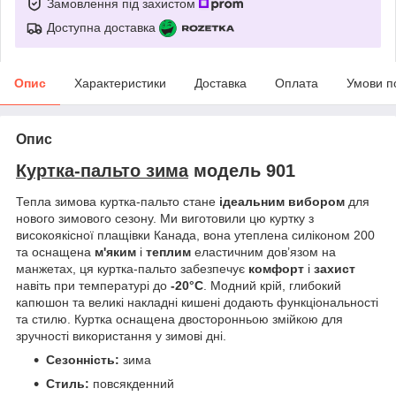
Замовлення під захистом
Доступна доставка
Опис
Характеристики
Доставка
Оплата
Умови п
Опис
Куртка-пальто зима
модель 901
Тепла зимова куртка-пальто стане
ідеальним вибором
для
нового зимового сезону. Ми виготовили цю куртку з
високоякісної плащівки Канада, вона утеплена силіконом 200
та оснащена
м'яким
і
теплим
еластичним дов’язом на
манжетах, ця куртка-пальто забезпечує
комфорт
і
захист
навіть при температурі до
-20°C
. Модний крій, глибокий
капюшон та великі накладні кишені додають функціональності
та стилю. Куртка оснащена двосторонньою змійкою для
зручності використання у зимові дні.
Сезонність:
зима
Стиль:
повсякденний