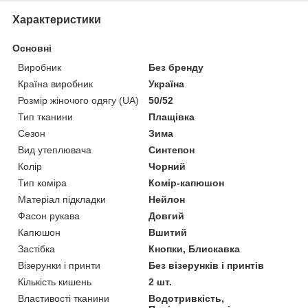
Характеристики
Основні
Виробник
Без бренду
Країна виробник
Україна
Розмір жіночого одягу (UA)
50/52
Тип тканини
Плащівка
Сезон
Зима
Вид утеплювача
Синтепон
Колір
Чорний
Тип коміра
Комір-капюшон
Матеріал підкладки
Нейлон
Фасон рукава
Довгий
Капюшон
Вшитий
Застібка
Кнопки, Блискавка
Візерунки і принти
Без візерунків і принтів
Кількість кишень
2 шт.
Властивості тканини
Водотривкість,