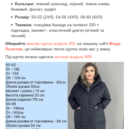
Кольори:
темний шоколад, чорний, темна олива,
бежевий, фіолет, графіт
Розмір:
50-52 (2ХЛ), 54-56 (4ХЛ), 58-60 (6ХЛ)
Тканина:
плащівка Канада на силіконі 200 +
підкладка, манжет - еластичний дов’яз (м'який та
теплий)
Обирайте
зимову куртку модель 901
на нашому сайті
Мода-
Позитив
, ця неймовірно тепла куртка зігріє вас у зимку.
Під куртку можна одягати
костюм модель 808