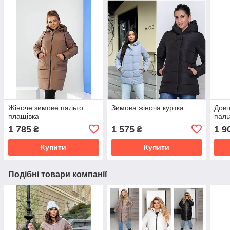
Жіноче зимове пальто
Зимова жіноча куртка
Довг
плащівка
паль
1 785
1 575
1 9
₴
₴
Купити
Купити
Подібні товари компанії