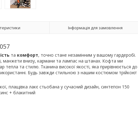
теристики
Інформація для замовлення
057
ність
та
комфорт
, точно стане незамінним у вашому гардеробі.
, манжети внизу, кармани та лампас на штанах. Кофта ми
 тепла та стилю. Тканина високої якості, яка прирівнюється до
використанні. Будь завжди стильною з нашим костюмом трійкою!
кої, плащівка лакє стьобана у сучасний дизайн, синтепон 150
жинс + блакитний