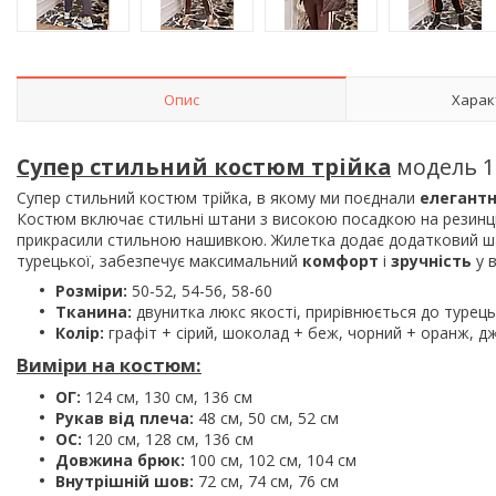
Опис
Харак
Супер стильний костюм трійка
модель 1
Супер стильний костюм трійка, в якому ми поєднали
елегант
Костюм включає стильні штани з високою посадкою на резинці
прикрасили стильною нашивкою. Жилетка додає додатковий шар
турецької, забезпечує максимальний
комфорт
і
зручність
у 
Розміри:
50-52, 54-56, 58-60
Тканина:
двунитка люкс якості, прирівнюється до турець
Колір:
графіт + сірий, шоколад + беж, чорний + оранж, д
Виміри на костюм:
ОГ:
124 см, 130 см, 136 см
Рукав від плеча:
48 см, 50 см, 52 см
ОС:
120 см, 128 см, 136 см
Довжина брюк:
100 см, 102 см, 104 см
Внутрішній шов:
72 см, 74 см, 76 см