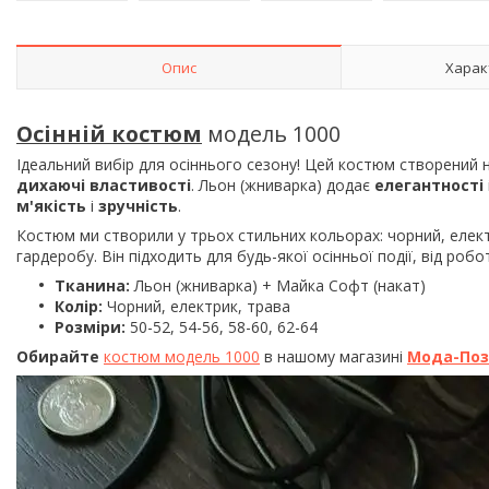
Опис
Харак
Осінній костюм
модель 1000
Ідеальний вибір для осіннього сезону! Цей костюм створений
дихаючі властивості
. Льон (жниварка) додає
елегантності
м'якість
і
зручність
.
Костюм ми створили у трьох стильних кольорах: чорний, елект
гардеробу. Він підходить для будь-якої осінньої події, від роб
Тканина:
Льон (жниварка) + Майка Софт (накат)
Колір:
Чорний, електрик, трава
Розміри:
50-52, 54-56, 58-60, 62-64
Обирайте
костюм модель 1000
в нашому магазині
Мода-По