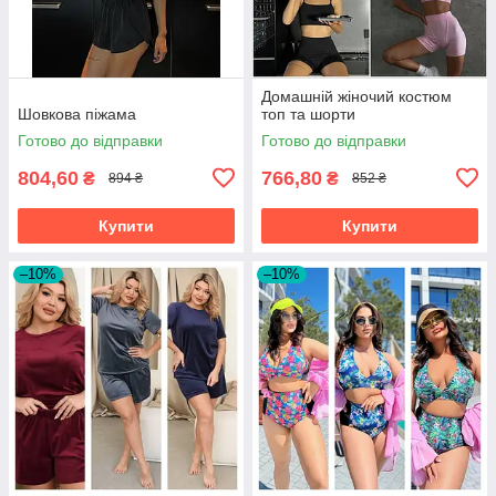
Домашній жіночий костюм
Шовкова піжама
топ та шорти
Готово до відправки
Готово до відправки
804,60
766,80
₴
₴
894 ₴
852 ₴
Купити
Купити
–10%
–10%