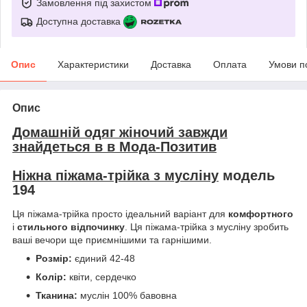
Замовлення під захистом
Доступна доставка
Опис
Характеристики
Доставка
Оплата
Умови п
Опис
Домашній одяг жіночий завжди
знайдеться в в Мода-Позитив
Ніжна піжама-трійка з мусліну
модель
194
Ця піжама-трійка просто ідеальний варіант для
комфортного
і
стильного відпочинку
. Ця піжама-трійка з мусліну зробить
ваші вечори ще приємнішими та гарнішими.
Розмір:
єдиний 42-48
Колір:
квіти, сердечко
Тканина:
муслін 100% бавовна