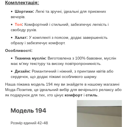
Комплектація:
Шортики:
Легкі та зручні, ідеальні для приємних
вечорів.
Топ
:
Комфортний і стильний, забезпечує легкість і
свободу рухів.
Халат:
У комплекті з поясом, додає завершеність
образу і забезпечує комфорт.
Особливості:
Тканина муслін:
Виготовлена з 100% бавовни, муслін
має м'яку текстуру та високу повітропроникність.
Дизайн:
Романтичний і ніжний, з принтами квітів або
сердечок, що додає піжамі особливого шарму.
Наша піжама модель 194 яку ви знайдете в нашому магазині
Мода-Позитив, це ідеальний вибір для вечірнього релаксу або
як подарунок для тих, хто цінує
комфорт
і
стиль
.