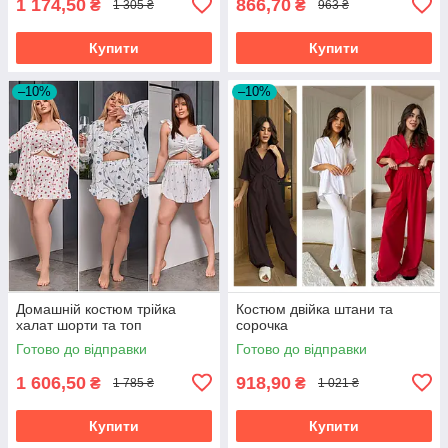
1 174,50
866,70
₴
₴
1 305 ₴
963 ₴
Купити
Купити
–10%
–10%
Домашній костюм трійка
Костюм двійка штани та
халат шорти та топ
сорочка
Готово до відправки
Готово до відправки
1 606,50
918,90
₴
₴
1 785 ₴
1 021 ₴
Купити
Купити