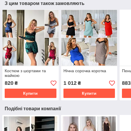
З цим товаром також замовляють
Костюм з шортами та
Нічна сорочка коротка
Пень
майкою
820
1 012
883
₴
₴
Купити
Купити
Подібні товари компанії