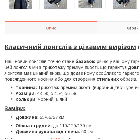
Опис
Харак
Класичний лонгслів з цікавим вирізом
Наш новий лонгслів точно стане
базовою
річчю у вашому гар
цей лонгслів ми з трикотажу преміум якості, що гарантує
довг
Лонгслів має цікавий виріз, що додає йому особливого гарног
повсякденного носіння або для створення
стильних
образів.
Тканина:
Трикотаж преміум якості (виробництво Туречч
Розміри:
48-50, 52-54, 56-58
Кольори:
Чорний, Білий
Заміри:
Довжина:
65/66/67 см
Обхват грудей:
до 110/120/130 см
Довжина рукава від плеча:
60 см