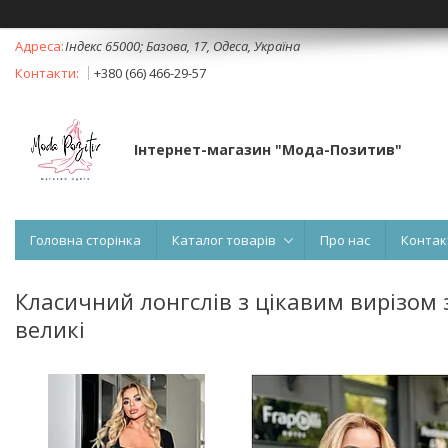
Індекс 65000; Базова, 17, Одеса, Україна
+380 (66) 466-29-57
Інтернет-магазин "Мода-Позитив"
Головна сторінка
Каталог товарів
Про нас
Контак
Класичний лонгслів з цікавим вирізом 
великі