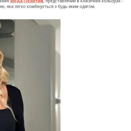
азині
Мода-Позитив
, представлений в класичних кольорах -
чю, яка легко комбінується з будь-яким одягом.