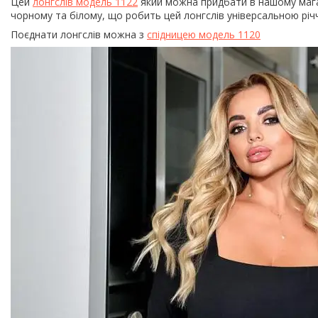
Цей
лонгслів модель 1122
який можна придбати в нашому маг
чорному та білому, що робить цей лонгслів універсальною річ
Поєднати лонгслів можна з
спідницею модель 1120