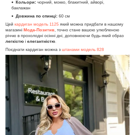
Кольори:
чорний, мокко, блакитний, айворі,
баклажан
Довжина по спинці:
60 см
Цей
кардиган модель 1125
який можна придбати в нашому
магазині
Мода-Позитив
, точно стане вашою улюбленою
річчю в прохолодні осінні дні, доповнюючи будь-який образ
легкістю
і
елегантністю
.
Поєднати кардиган можна з
штанами модель 828