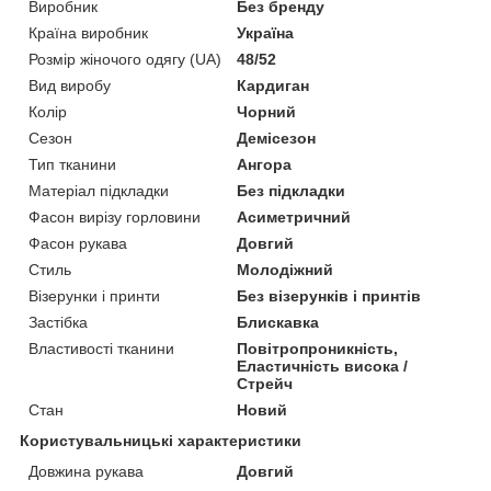
Виробник
Без бренду
Країна виробник
Україна
Розмір жіночого одягу (UA)
48/52
Вид виробу
Кардиган
Колір
Чорний
Сезон
Демісезон
Тип тканини
Ангора
Матеріал підкладки
Без підкладки
Фасон вирізу горловини
Асиметричний
Фасон рукава
Довгий
Стиль
Молодіжний
Візерунки і принти
Без візерунків і принтів
Застібка
Блискавка
Властивості тканини
Повітропроникність,
Еластичність висока /
Стрейч
Стан
Новий
Користувальницькі характеристики
Довжина рукава
Довгий