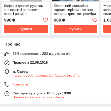
Кофта з довгим рукавом
Класичний лонгслів з
Жіно
трикотаж зі вставками
гарним вирізом з якісної
крас
великі розміри
тканини трикотаж розміри
вели
великі
990
969
1 0
₴
₴
Купити
Купити
Про нас
96% позитивних з 292 відгуків за рік
Працює з 22.08.2016
м. Одеса
Індекс 65000; Базова, 17, Одеса, Україна
Контакти
Сьогодні працює з 10:00 до 18:00
Показати весь графік роботи