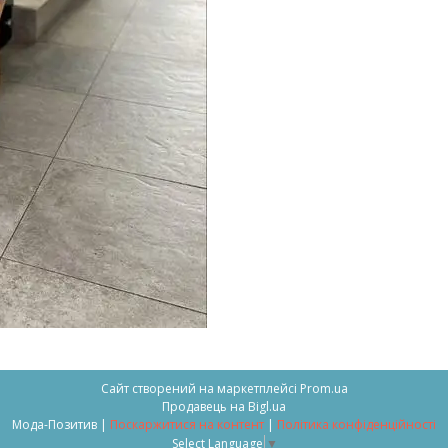
Сайт створений на маркетплейсі
Prom.ua
Продавець на Bigl.ua
Мода-Позитив |
Поскаржитися на контент
|
Політика конфіденційності
Select Language
▼