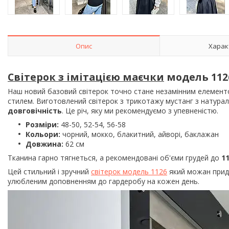
Опис
Харак
Світерок з імітацією маєчки
м
одель 112
Наш новий базовий світерок точно стане незамінним елемент
стилем. Виготовлений світерок з трикотажу мустанг з натураль
довговічність
. Це річ, яку ми рекомендуємо з упевненістю.
Розміри:
48-50, 52-54, 56-58
Кольори:
чорний, мокко, блакитний, айворі, баклажан
Довжина:
62 см
Тканина гарно тягнеться, а рекомендовані об'єми грудей до
1
Цей стильний і зручний
світерок модель 1126
який можан прид
улюбленим доповненням до гардеробу на кожен день.