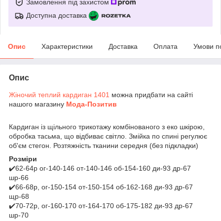
Замовлення під захистом
Доступна доставка
Опис
Характеристики
Доставка
Оплата
Умови п
Опис
Жіночий теплий кардиган 1401
можна придбати на сайті
нашого магазину
Мода-Позитив
Кардиган із щільного трикотажу комбінованого з еко шкірою,
обробка тасьма, що відбиває світло. Змійка по спині регулює
об'єм стегон. Розтяжність тканини середня (без підкладки)
Розміри
✔️62-64р ог-140-146 от-140-146 об-154-160 ди-93 др-67
шр-66
✔️66-68р, ог-150-154 от-150-154 об-162-168 ди-93 др-67
щр-68
✔️70-72р, ог-160-170 от-164-170 об-175-182 ди-93 др-67
шр-70