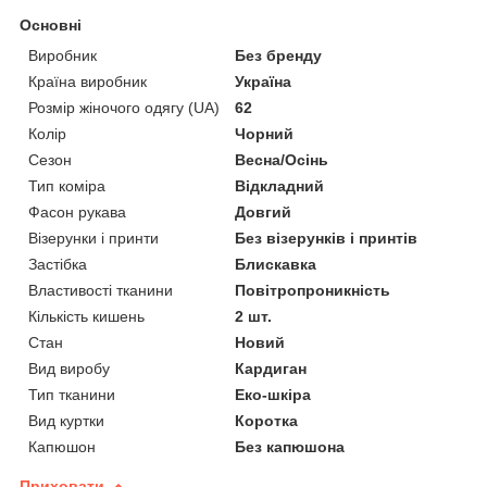
Основні
Виробник
Без бренду
Країна виробник
Україна
Розмір жіночого одягу (UA)
62
Колір
Чорний
Сезон
Весна/Осінь
Тип коміра
Відкладний
Фасон рукава
Довгий
Візерунки і принти
Без візерунків і принтів
Застібка
Блискавка
Властивості тканини
Повітропроникність
Кількість кишень
2 шт.
Стан
Новий
Вид виробу
Кардиган
Тип тканини
Еко-шкіра
Вид куртки
Коротка
Капюшон
Без капюшона
Приховати