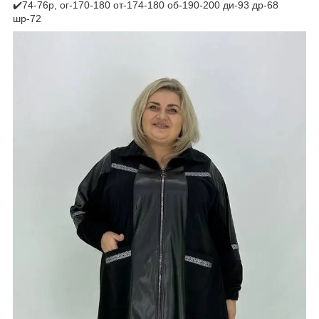
✔️74-76р, ог-170-180 от-174-180 об-190-200 ди-93 др-68
шр-72