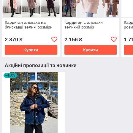
Кардиган альпака на
Кардиган с альпаки
Кард
блискавці великі розміри
великий розмір
розм
2 370
2 156
1 7
₴
₴
Купити
Купити
Акційні пропозиції та новинки
–10%