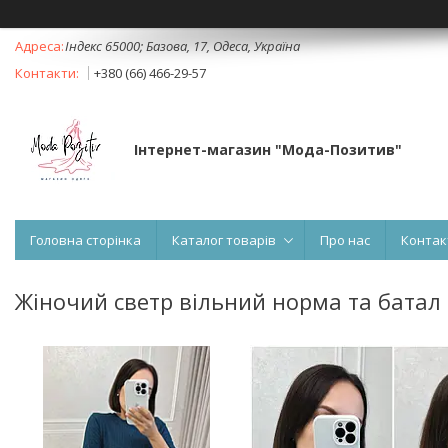
Індекс 65000; Базова, 17, Одеса, Україна
+380 (66) 466-29-57
Інтернет-магазин "Мода-Позитив"
Головна сторінка
Каталог товарів
Про нас
Контак
Жіночий светр вільний норма та батал