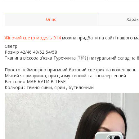
Опис
Харак
Жіночий светр модель 914
можна придбати на сайті нашого м
Светр
Розмір 42/46 48/52 54/58
Тканина віскоза вʼязка Туреччина 🇹🇷 ( натуральний склад на
Просто неймовірно приємний базовий светрик на кожен день.
Мʼякий як хмаринка, при цьому теплий та гіпоалергенний
Він точно МАЄ БУТИ В ТЕБЕ!
Кольори : темно-синій, сірий , бутилочний