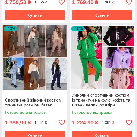
1 759,50
1 769,40
₴
₴
1 955 ₴
1 966 ₴
Купити
Купити
–10%
–10%
Жіночий спортивний костюм
Спортивний жіночий костюм
із тринитки на флісі кофта та
тринитка розміри батал
штани великі розміри
Готово до відправки
Готово до відправки
1 386,90
1 224,90
₴
₴
1 541 ₴
1 361 ₴
Купити
Купити