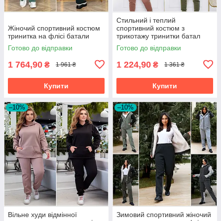
Стильний і теплий
Жіночий спортивний костюм
спортивний костюм з
тринитка на флісі батали
трикотажу тринитки батал
Готово до відправки
Готово до відправки
1 764,90
1 224,90
₴
₴
1 961 ₴
1 361 ₴
Купити
Купити
–10%
–10%
Вільне худи відмінної
Зимовий спортивний жіночий