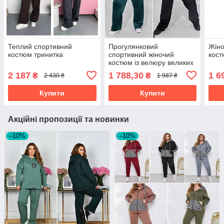
Теплий спортивний
Прогулянковий
Жіно
костюм тринитка
спортивний жіночий
кост
костюм із велюру великих
розмірів
2 187
1 788,30
1 6
₴
₴
2 430 ₴
1 987 ₴
Купити
Купити
Акційні пропозиції та новинки
–10%
–10%