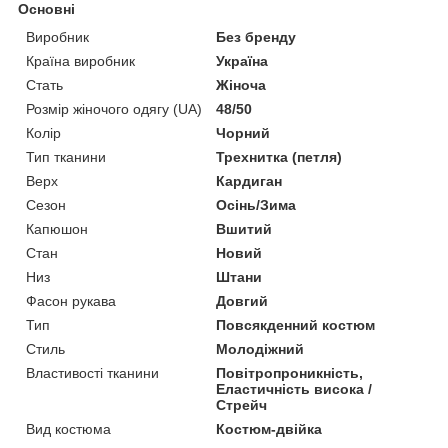
Основні
Виробник
Без бренду
Країна виробник
Україна
Стать
Жіноча
Розмір жіночого одягу (UA)
48/50
Колір
Чорний
Тип тканини
Трехнитка (петля)
Верх
Кардиган
Сезон
Осінь/Зима
Капюшон
Вшитий
Стан
Новий
Низ
Штани
Фасон рукава
Довгий
Тип
Повсякденний костюм
Стиль
Молодіжний
Властивості тканини
Повітропроникність,
Еластичність висока /
Стрейч
Вид костюма
Костюм-двійка