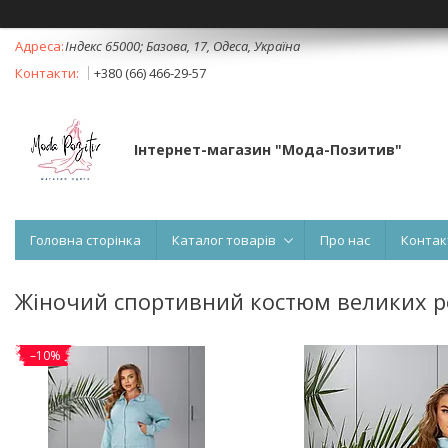
Індекс 65000; Базова, 17, Одеса, Україна
+380 (66) 466-29-57
Інтернет-магазин "Мода-Позитив"
Головна сторінка
Каталог товарів
Про нас
Контак
Жіночий спортивний костюм великих р
–10%