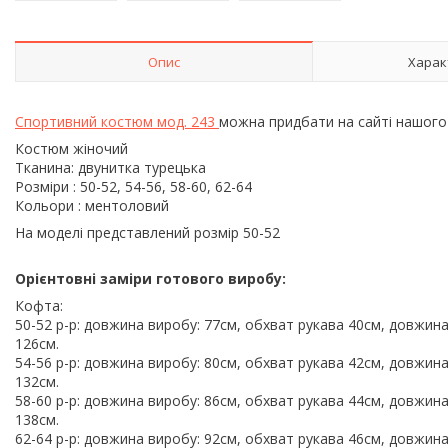
Опис
Харак
Спортивний костюм мод. 243
можна придбати на сайті нашог
Костюм жіночий
Тканина: двунитка турецька
Розміри : 50-52, 54-56, 58-60, 62-64
Кольори : ментоловий
На моделі представлений розмір 50-52
Орієнтовні заміри готового виробу:
Кофта:
50-52 р-р: довжина виробу: 77см, обхват рукава 40см, довжина
126см.
54-56 р-р: довжина виробу: 80см, обхват рукава 42см, довжина
132см.
58-60 р-р: довжина виробу: 86см, обхват рукава 44см, довжина
138см.
62-64 р-р: довжина виробу: 92см, обхват рукава 46см, довжина