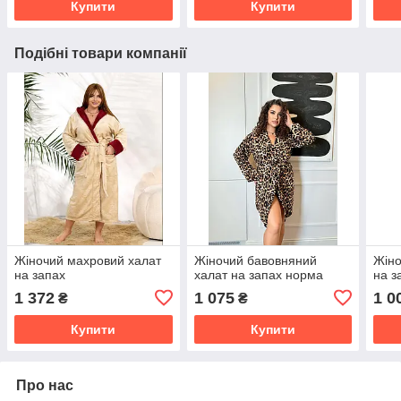
Купити
Купити
Подібні товари компанії
Жіночий махровий халат
Жіночий бавовняний
Жіно
на запах
халат на запах норма
на з
1 372
1 075
1 0
₴
₴
Купити
Купити
Про нас