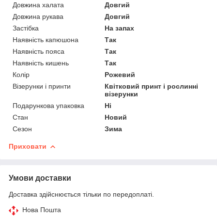
Довжина халата
Довгий
Довжина рукава
Довгий
Застібка
На запах
Наявність капюшона
Так
Наявність пояса
Так
Наявність кишень
Так
Колір
Рожевий
Візерунки і принти
Квітковий принт і рослинні
візерунки
Подарункова упаковка
Ні
Стан
Новий
Сезон
Зима
Приховати
Умови доставки
Доставка здійснюється тільки по передоплаті.
Нова Пошта