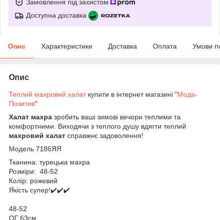
Замовлення під захистом
Доступна доставка
Опис
Характеристики
Доставка
Оплата
Умови п
Опис
Теплий махровий халат
купити в інтернет магазині "
Мода-
Позитив
"
Халат махра
зробить ваші зимові вечори теплими та
комфортними. Виходячи з теплого душу вдягти теплий
махровий халат
справжнє задоволення!
Модель 7186ЯЯ
Тканина: турецька махра
Розмiри: 48-52
Колiр: рожевий
Якiсть супер!✔️✔️✔️
48-52
ОГ 63см