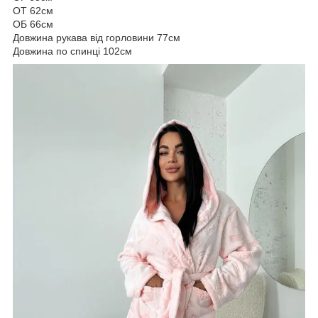
ОТ 62см
ОБ 66см
Довжина рукава від горловини 77см
Довжина по спинці 102см