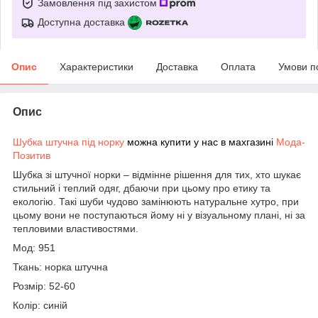
Замовлення під захистом
Доступна доставка
Опис
Характеристики
Доставка
Оплата
Умови п
Опис
Шубка штучна під норку
можна купити у нас в махгазині
Мода-
Позитив
Шубка зі штучної норки – відмінне рішення для тих, хто шукає
стильний і теплий одяг, дбаючи при цьому про етику та
екологію. Такі шуби чудово замінюють натуральне хутро, при
цьому вони не поступаються йому ні у візуальному плані, ні за
тепловими властивостями.
Мод: 951
Ткань: норка штучна
Розмір: 52-60
Колір: синій