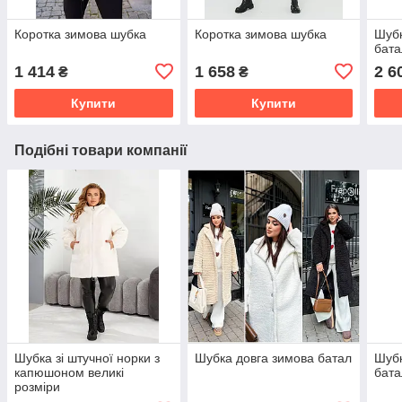
Коротка зимова шубка
Коротка зимова шубка
Шубк
бата
1 414
1 658
2 6
₴
₴
Купити
Купити
Подібні товари компанії
Шубка зі штучної норки з
Шубка довга зимова батал
Шубк
капюшоном великі
бата
розміри