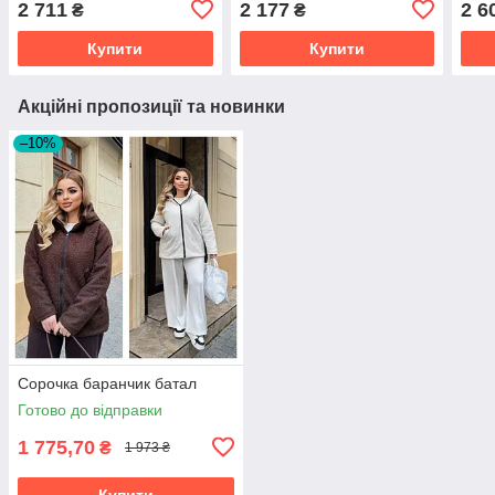
2 711
2 177
2 6
₴
₴
Купити
Купити
Акційні пропозиції та новинки
–10%
Cорочка баранчик батал
Готово до відправки
1 775,70
₴
1 973 ₴
Купити