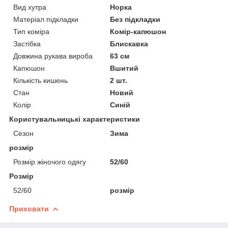
Вид хутра
Норка
Матеріал підкладки
Без підкладки
Тип коміра
Комір-капюшон
Застібка
Блискавка
Довжина рукава вироба
63 см
Капюшон
Вшитий
Кількість кишень
2 шт.
Стан
Новий
Колір
Синій
Користувальницькі характеристики
Сезон
Зима
розмір
Розмір жіночого одягу
52/60
Розмір
52/60
розмір
Приховати