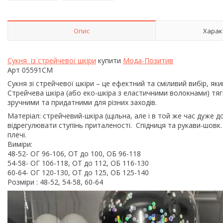
Опис
Харак
Сукня із стрейчевої
шкіри
купити
Мода-Позитив
Арт 05591СМ
Сукня зі стрейчевої шкіри – це ефектний та сміливий вибір, як
Стрейчева шкіра (або еко-шкіра з еластичними волокнами) тяг
зручними та придатними для різних заходів.
Матеріал: стрейчевий-шкіра (щільна, але і в той же час дуже 
відрегулювати ступінь приталеності. Спідниця та рукави-шовк.
плечі.
Виміри:
48-52- ОГ 96-106, ОТ до 100, ОБ 96-118
54-58- ОГ 106-118, ОТ до 112, ОБ 116-130
60-64- ОГ 120-130, ОТ до 125, ОБ 125-140
Розміри : 48-52, 54-58, 60-64