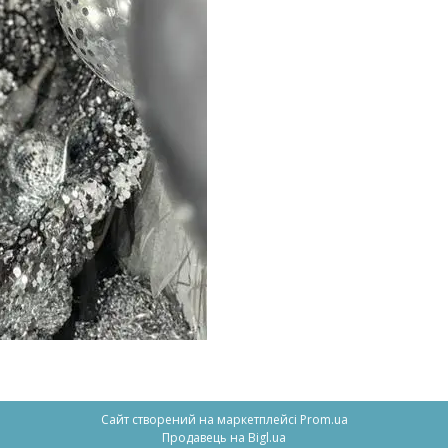
Сайт створений на маркетплейсі
Prom.ua
Продавець на Bigl.ua