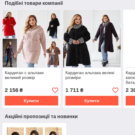
Подібні товари компанії
Кардиган с альпаки
Кардиган альпака великі
Кард
великий розмір
розміри
капю
бата
2 156
1 711
2 3
₴
₴
Купити
Купити
Акційні пропозиції та новинки