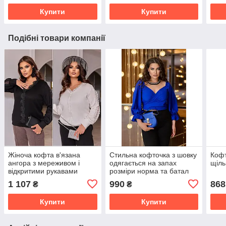
Купити
Купити
Подібні товари компанії
Жіноча кофта в'язана
Стильна кофточка з шовку
Кофт
ангора з мереживом і
одягається на запах
щіль
відкритими рукавами
розміри норма та батал
чудова якість розміри
1 107
990
868
₴
₴
батал
Купити
Купити