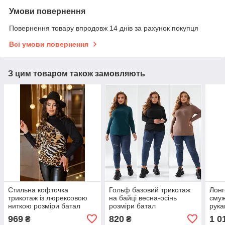
Умови повернення
Повернення товару впродовж 14 днів за рахунок покупця
Всі умови повернення
З цим товаром також замовляють
Стильна кофточка
Гольф базовий трикотаж
Лонг
трикотаж із люрексовою
на байці весна-осінь
смуж
ниткою розміри батал
розміри батал
рука
трин
969
820
1 0
₴
₴