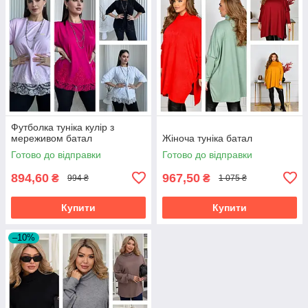
Футболка туніка кулір з
мереживом батал
Жіноча туніка батал
Готово до відправки
Готово до відправки
894,60
967,50
₴
₴
994 ₴
1 075 ₴
Купити
Купити
–10%