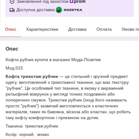
Замовлення під захистом
Доступна доставка
Опис
Характеристики
Доставка
Оплата
Умови п
Опис
Кофта рубчик купити в магазині Мода-Позитив
Мод.015
Кофта трикотаж рубчик
— це стильний і зручний предмет
одягу, виготовлений з трикотажної тканини, що має текстуру
"рубчик". Це особливий тип тканини, в якому є виражений
рельєфний візерунок у вигляді тонких поздовжніх або
поперечних смужок. Трикотаж рубчик (іноді його називають
просто "рубчик") зазвичай виготовляється з еластичних
матеріалів, таких як бавовна, віскоза або еластан, що робить
таку кофту комфортною і приємною на дотик.
Тканина: трикотаж рубчик
Колір: чорний, мокко