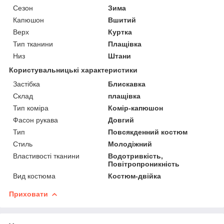
Сезон
Зима
Капюшон
Вшитий
Верх
Куртка
Тип тканини
Плащівка
Низ
Штани
Користувальницькі характеристики
Застібка
Блискавка
Склад
плащівка
Тип коміра
Комір-капюшон
Фасон рукава
Довгий
Тип
Повсякденний костюм
Стиль
Молодіжний
Властивості тканини
Водотривкість,
Повітропроникність
Вид костюма
Костюм-двійка
Приховати