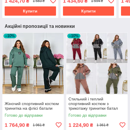
1 424,70
1 434,60
1 4
₴
₴
1 583 ₴
1 594 ₴
Купити
Купити
Акційні пропозиції та новинки
–10%
–10%
Стильний і теплий
Жіночий спортивний костюм
спортивний костюм з
тринитка на флісі батали
трикотажу тринитки батал
Готово до відправки
Готово до відправки
1 764,90
1 224,90
₴
₴
1 961 ₴
1 361 ₴