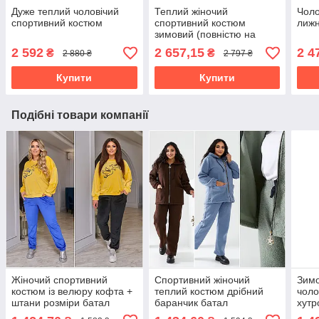
Дуже теплий чоловічий
Теплий жіночий
Чоло
спортивний костюм
спортивний костюм
лиж
зимовий (повністю на
овчині)
2 592
2 657,15
2 4
₴
₴
2 880 ₴
2 797 ₴
Купити
Купити
Подібні товари компанії
Жіночий спортивний
Спортивний жіночий
Зимо
костюм із велюру кофта +
теплий костюм дрібний
чоло
штани розміри батал
баранчик батал
хутр
трин