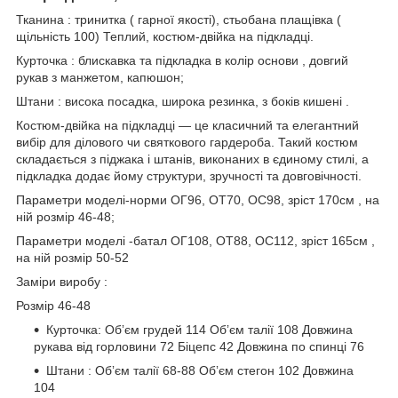
Тканина : тринитка ( гарної якості), стьобана плащівка (
щільність 100) Теплий, костюм-двійка на підкладці.
Курточка : блискавка та підкладка в колір основи , довгий
рукав з манжетом, капюшон;
Штани : висока посадка, широка резинка, з боків кишені .
Костюм-двійка на підкладці — це класичний та елегантний
вибір для ділового чи святкового гардероба. Такий костюм
складається з піджака і штанів, виконаних в єдиному стилі, а
підкладка додає йому структури, зручності та довговічності.
Параметри моделі-норми ОГ96, ОТ70, ОС98, зріст 170см , на
ній розмір 46-48;
Параметри моделі -батал ОГ108, ОТ88, ОС112, зріст 165см ,
на ній розмір 50-52
Заміри виробу :
Розмір 46-48
Курточка: Обʼєм грудей 114 Обʼєм талії 108 Довжина
рукава від горловини 72 Біцепс 42 Довжина по спинці 76
Штани : Обʼєм талії 68-88 Обʼєм стегон 102 Довжина
104