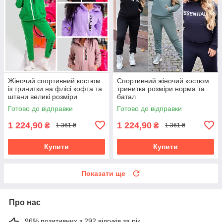
Жіночий спортивний костюм
Спортивний жіночий костюм
із тринитки на флісі кофта та
тринитка розміри норма та
штани великі розміри
батал
Готово до відправки
Готово до відправки
1 224,90
1 224,90
₴
₴
1 361 ₴
1 361 ₴
Купити
Купити
Показати ще
Про нас
96% позитивних з 292 відгуків за рік