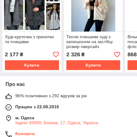
Худі-курточка з тринитки
Тепле плюшеве худі з
Віль
та плащівки
капюшоном на застібці
поса
розмір оверсайз
фліс
2 177
2 326
868
₴
₴
Купити
Купити
Про нас
96% позитивних з 292 відгуків за рік
Працює з 22.08.2016
м. Одеса
Індекс 65000; Базова, 17, Одеса, Україна
Контакти