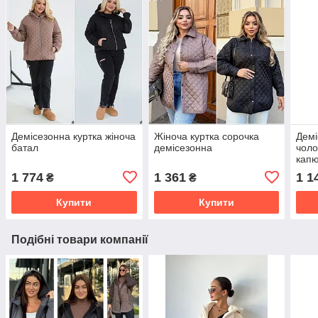
Демісезонна куртка жіноча
Жіноча куртка сорочка
Демі
батал
демісезонна
чоло
кап
1 774
1 361
1 1
₴
₴
Купити
Купити
Подібні товари компанії