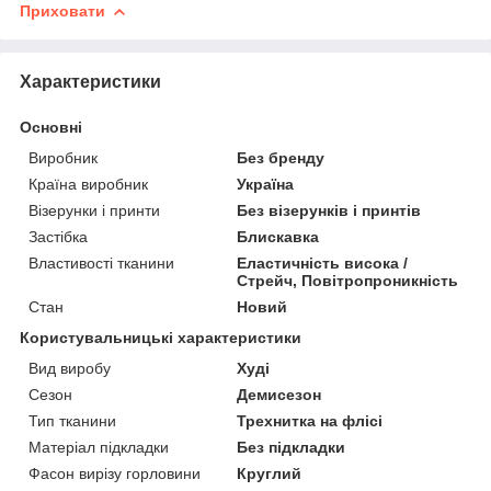
Приховати
Характеристики
Основні
Виробник
Без бренду
Країна виробник
Україна
Візерунки і принти
Без візерунків і принтів
Застібка
Блискавка
Властивості тканини
Еластичність висока /
Стрейч, Повітропроникність
Стан
Новий
Користувальницькі характеристики
Вид виробу
Худі
Сезон
Демисезон
Тип тканини
Трехнитка на флісі
Матеріал підкладки
Без підкладки
Фасон вирізу горловини
Круглий