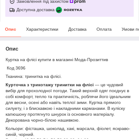
Замовлення під захистом
Доступна доставка
Опис
Характеристики
Доставка
Оплата
Умови п
Опис
Куртка на флісі купити в магазині Мода-Прозиттив
Код 3696
Тканина: тринитка на флісі.
Курточка з трикотажу тринитки на флісі
— це чудовий
вибір для прохолодної погоди. Такий верхній одяг поєднує в
собі комфорт, тепло та практичність, роблячи його ідеальним
для весни, осені або навіть теплої зими. Куртка прямого
силуету, і з блискавкою і накладними карманами. В куліску
капюшону протягнуто шнурок із основного матеріалу.
Декорована чорно-білою нашивкою.
Кольори: фісташка, шоколад, хакі, марсала, фіолет, яскраво-
синій, чорний.