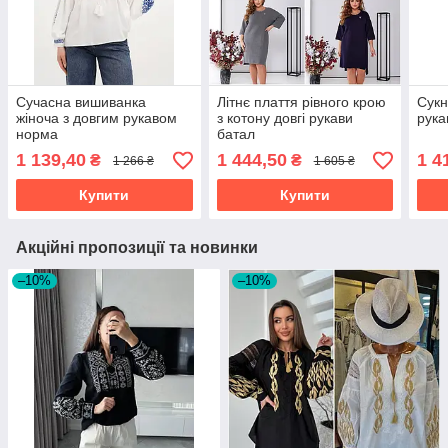
Сучасна вишиванка
Літнє плаття рівного крою
Сукн
жіноча з довгим рукавом
з котону довгі рукави
рук
норма
батал
1 139,40
1 444,50
1 4
₴
₴
1 266 ₴
1 605 ₴
Купити
Купити
Акційні пропозиції та новинки
–10%
–10%