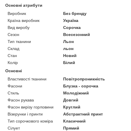
Основні атрибути
Виробник
Без бренду
Країна виробник
Україна
Вид виробу
Сорочка
Сезон
Всесезонний
Тип тканини
Льон
Склад
льон
Стан
Новий
Колір
Білий
Основні
Властивості тканини
Повітропроникність
Фасони
Блузка - сорочка
Стиль
Молодіжний
Фасон рукава
Довгий
Фасон вирізу горловини
Круглий
Візерунки і принти
Абстрактний принт
Тип сорочкового коміра
Класичний
Сілует
Прямий