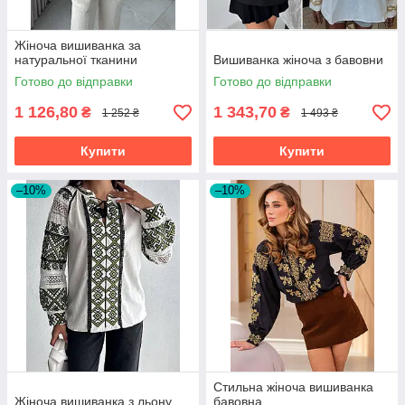
Жіноча вишиванка за
натуральної тканини
Вишиванка жіноча з бавовни
Готово до відправки
Готово до відправки
1 126,80
1 343,70
₴
₴
1 252 ₴
1 493 ₴
Купити
Купити
–10%
–10%
Стильна жіноча вишиванка
Жіноча вишиванка з льону
бавовна