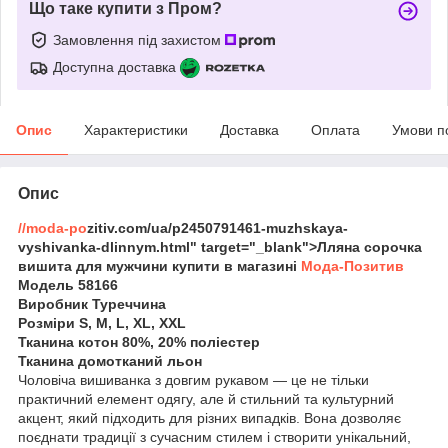
Що таке купити з Пром?
Замовлення під захистом
Доступна доставка
Опис
Характеристики
Доставка
Оплата
Умови п
Опис
//moda-po
zitiv.com/ua/p2450791461-muzhskaya-
vyshivanka-dlinnym.html" target="_blank">Лляна сорочка
вишита для мужчини купити в магазині
Мода-Позитив
Модель 58166
Виробник Туреччина
Розміри S, M, L, XL, XXL
Тканина котон 80%, 20% поліестер
Тканина домотканий льон
Чоловіча вишиванка з довгим рукавом — це не тільки
практичний елемент одягу, але й стильний та культурний
акцент, який підходить для різних випадків. Вона дозволяє
поєднати традиції з сучасним стилем і створити унікальний,