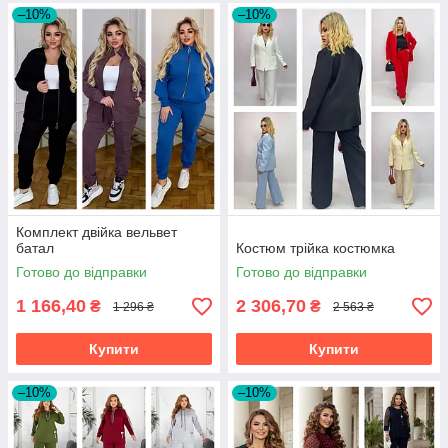
–10%
–10%
Комплект двійка вельвет
батал
Костюм трійка костюмка
Готово до відправки
Готово до відправки
1 166,40
2 306,70
₴
₴
1 296 ₴
2 563 ₴
Купити
Купити
–10%
–10%