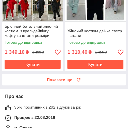
Брючний батальний жіночий
костюм із креп-дайвінгу
Жіночий костюм двійка светр
кофту та штани розміри
і штани
батал
Готово до відправки
Готово до відправки
1 349,10
1 310,40
₴
₴
1 499 ₴
1 456 ₴
Купити
Купити
Показати ще
Про нас
96% позитивних з 292 відгуків за рік
Працює з 22.08.2016
м. Одеса