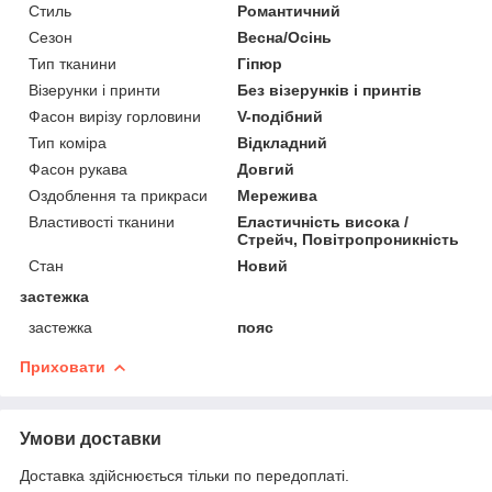
Стиль
Романтичний
Сезон
Весна/Осінь
Тип тканини
Гіпюр
Візерунки і принти
Без візерунків і принтів
Фасон вирізу горловини
V-подібний
Тип коміра
Відкладний
Фасон рукава
Довгий
Оздоблення та прикраси
Мережива
Властивості тканини
Еластичність висока /
Стрейч, Повітропроникність
Стан
Новий
застежка
застежка
пояс
Приховати
Умови доставки
Доставка здійснюється тільки по передоплаті.