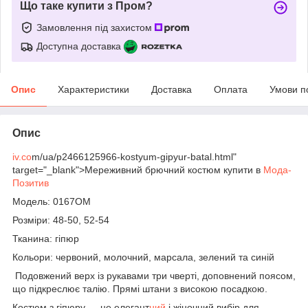
Що таке купити з Пром?
Замовлення під захистом
Доступна доставка
Опис
Характеристики
Доставка
Оплата
Умови п
Опис
iv.co
m/ua/p2466125966-kostyum-gipyur-batal.html"
target="_blank">Мереживний брючний костюм купити в
Мода-
Позитив
Модель: 0167ОМ
Розміри: 48-50, 52-54
Тканина: гіпюр
Кольори: червоний, молочний, марсала, зелений та синій
Подовжений верх із рукавами три чверті, доповнений поясом,
що підкреслює талію. Прямі штани з високою посадкою.
Костюм з гіпюру — це елегант
ний
і жіночний вибір для