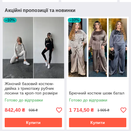
Акційні пропозиції та новинки
–10%
–10%
Жіночий базовий костюм-
двійка з трикотажу рубчик
лосини та кроп-топ розміри
Брючний костюм шовк батал
норма
Готово до відправки
Готово до відправки
842,40
1 714,50
₴
₴
936 ₴
1 905 ₴
Купити
Купити