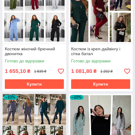
Костюм жіночий брючний
Костюм із креп-дайвінгу і
двонитка
сітка батал
Готово до відправки
Готово до відправки
1 655,10
1 081,80
₴
₴
1 839 ₴
1 202 ₴
Купити
Купити
–10%
–10%