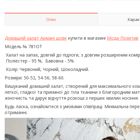
Опис
Харак
Домашній халат Армані шовк
купити в магазині
Мода-Позитив
Модель № 781ОТ
Халат на запах, довгий до підлоги, з довгим розширеним комір
Поліестер - 95 %, Бавовна - 5%.
Колір: Червоний, Чорний, Шоколадний.
Розміри: 50-52, 54-56, 58-60.
Вишуканий домашній халат, створений для максимального ком
легкої, гладкої та приємної до тіла тканини з благородним м
жіночність та дарує відчуття розкоші з перших хвилин носіння.
Будь ласка, ознайомтеся з умовами співпраці. Мінімальна пе
отриманні.