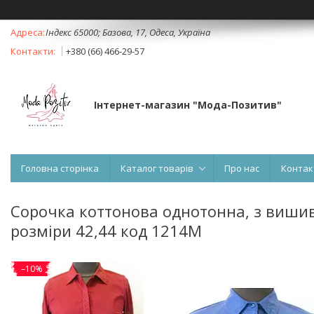
Індекс 65000; Базова, 17, Одеса, Україна
+380 (66) 466-29-57
Інтернет-магазин "Мода-Позитив"
Головна сторінка
Каталог товарів
Про нас
Контак
Сорочка коттонова однотонна, з вишив
розміри 42,44 код 1214М
–10%