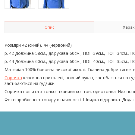
Опис
Харак
Розміри 42 (синій), 44 (червоний).
р. 42 Довжина-58см., дл.рукава-60см., ПОГ-39см., ПОТ-34см., П
р. 44 Довжина-60см., дл.рукава-60см., ПОГ-40см., ПОТ-35см., П
Матеріал 100% бавовна високої якості. Тканина добре тягнеть
Сорочка
класична приталені, повний рукав, застібається на гудз
застібаються на ґудзики.
Сорочка пошита з тонкої тканини коттон, однотонна. Низ пош
Фото зроблено з товару в наявності. Швидка відправка. Додат