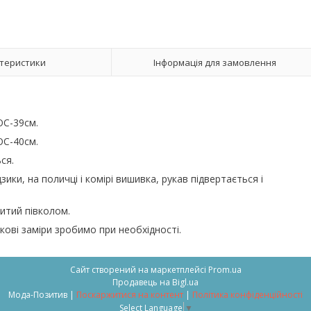
теристики
Інформація для замовлення
ОС-39см.
ОС-40см.
ся.
ики, на поличці і комірі вишивка, рукав підвертається і
итий півколом.
кові заміри зробимо при необхідності.
Сайт створений на маркетплейсі
Prom.ua
Продавець на Bigl.ua
Мода-Позитив |
Поскаржитися на контент
|
Політика конфіденційності
Select Language
▼