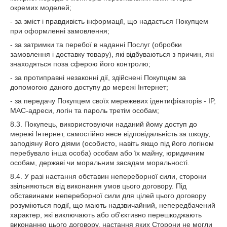
окремих моделей;
- за зміст і правдивість інформації, що надається Покупцем
при оформленні замовлення;
- за затримки та перебої в наданні Послуг (обробки
замовлення і доставку товару), які відбуваються з причин, які
знаходяться поза сферою його контролю;
- за протиправні незаконні дії, здійснені Покупцем за
допомогою даного доступу до мережі Інтернет;
- за передачу Покупцем своїх мережевих ідентифікаторів - IP,
MAC-адреси, логін та пароль третім особам;
8.3. Покупець, використовуючи наданий йому доступ до
мережі Інтернет, самостійно несе відповідальність за шкоду,
заподіяну його діями (особисто, навіть якщо під його логіном
перебувало інша особа) особам або їх майну, юридичним
особам, державі чи моральним засадам моральності.
8.4. У разі настання обставин непереборної сили, сторони
звільняються від виконання умов цього договору. Під
обставинами непереборної сили для цілей цього договору
розуміються події, що мають надзвичайний, непередбачений
характер, які виключають або об'єктивно перешкоджають
виконанню цього договору, настання яких Сторони не могли