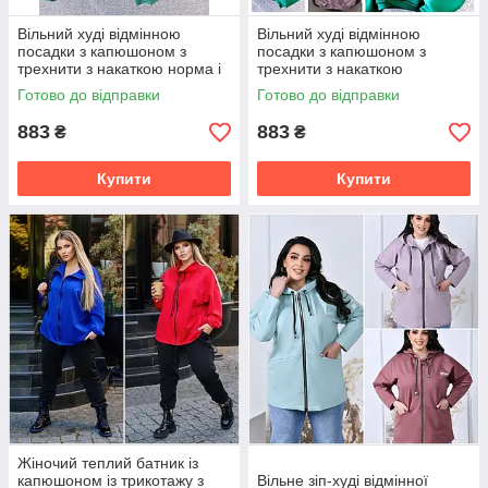
Вільний худі відмінною
Вільний худі відмінною
посадки з капюшоном з
посадки з капюшоном з
трехнити з накаткою норма і
трехнити з накаткою
батал
полубатал і батал
Готово до відправки
Готово до відправки
883
883
₴
₴
Купити
Купити
Жіночий теплий батник із
капюшоном із трикотажу з
Вільне зіп-худі відмінної