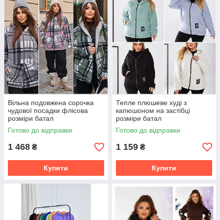
Вільна подовжена сорочка
Тепле плюшеве худі з
чудової посадки флісова
капюшоном на застібці
розміри батал
розміри батал
Готово до відправки
Готово до відправки
1 468
1 159
₴
₴
Купити
Купити