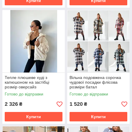
Купити
Купити
Тепле плюшеве худі з
Вільна подовжена сорочка
капюшоном на застібці
чудової посадки флісова
розмір оверсайз
розміри батал
Готово до відправки
Готово до відправки
2 326
1 520
₴
₴
Купити
Купити