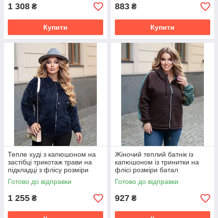
1 308
883
₴
₴
Купити
Купити
Тепле худі з капюшоном на
Жіночий теплий батнік із
застібці трикотаж трави на
капюшоном із тринитки на
підкладці з флісу розміри
флісі розміри батал
батал
Готово до відправки
Готово до відправки
1 255
927
₴
₴