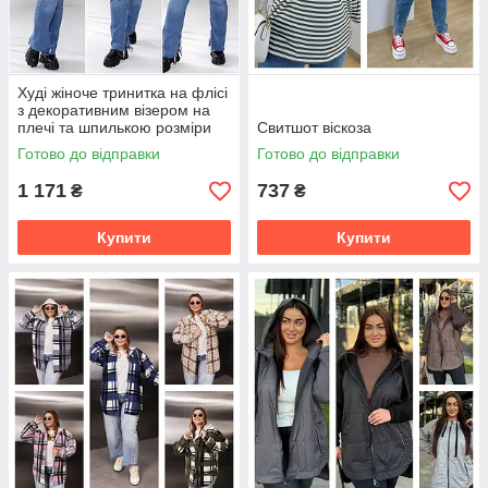
Худі жіноче тринитка на флісі
з декоративним візером на
плечі та шпилькою розміри
Свитшот віскоза
батал
Готово до відправки
Готово до відправки
1 171
737
₴
₴
Купити
Купити