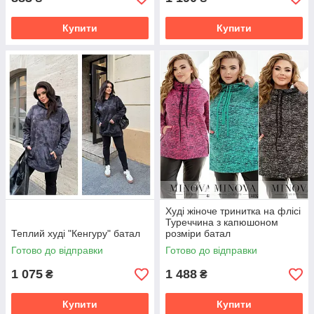
Купити
Купити
Худі жіноче тринитка на флісі
Туреччина з капюшоном
Теплий худі "Кенгуру" батал
розміри батал
Готово до відправки
Готово до відправки
1 075
1 488
₴
₴
Купити
Купити