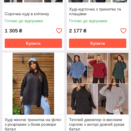
Худі-курточка з тринитки та
Сорочка-худі в клітинку
плащівки
Готово до відправки
Готово до відправки
1 305
2 177
₴
₴
Купити
Купити
Худі жіноче тринитка на флісі
Теплий джемпер із високим
з розрізами з боків розміри
горлом з ангорі довгий рукав
батал
батал