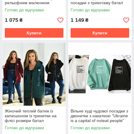
рельєфним малюнком
посадки з трикотажу батал
розміри батал
Готово до відправки
Готово до відправки
1 075
1 149
₴
₴
Купити
Купити
Жіночий теплий батнік із
Вільне худі чудової посадки з
капюшоном із тринитки на
двонитки з накаткою "Ukraine
флісі розміри батал
is a capital of noteat people"
норма та батал
Готово до відправки
Готово до відправки